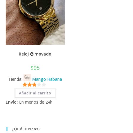
de
de
producto
prod
Reloj ⌚ movado
$
95
Tienda:
Mango Habana
2.71
Añadir al carrito
de 5
Envío:
En menos de 24h
¿Qué Buscas?