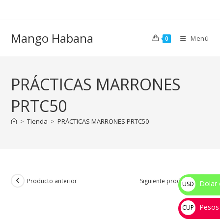
Ir
al
contenido
Mango Habana
Menú
0
PRÁCTICAS MARRONES
PRTC50
>
Tienda
>
PRÁCTICAS MARRONES PRTC50
Producto anterior
Siguiente producto
Dolar 
USD
$
Pesos
CUP