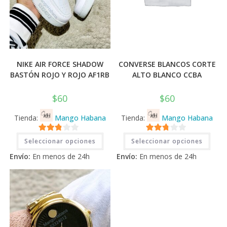
NIKE AIR FORCE SHADOW
CONVERSE BLANCOS CORTE
BASTÓN ROJO Y ROJO AF1RB
ALTO BLANCO CCBA
$
60
$
60
Tienda:
Mango Habana
Tienda:
Mango Habana
Este
Este
2.71
2.71
Seleccionar opciones
Seleccionar opciones
producto
prod
tiene
tiene
de 5
de 5
Envío:
En menos de 24h
Envío:
En menos de 24h
múltiples
múlti
variantes.
varia
Las
Las
opciones
opci
se
se
pueden
pued
elegir
elegi
en
en
la
la
página
pági