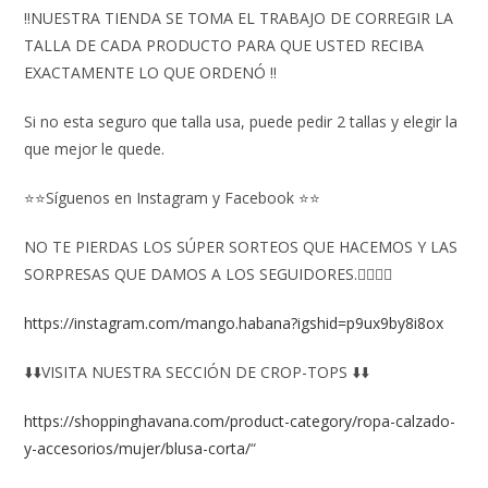
‼️NUESTRA TIENDA SE TOMA EL TRABAJO DE CORREGIR LA
TALLA DE CADA PRODUCTO PARA QUE USTED RECIBA
EXACTAMENTE LO QUE ORDENÓ ‼️
Si no esta seguro que talla usa, puede pedir 2 tallas y elegir la
que mejor le quede.
⭐⭐Síguenos en Instagram y Facebook ⭐⭐
NO TE PIERDAS LOS SÚPER SORTEOS QUE HACEMOS Y LAS
SORPRESAS QUE DAMOS A LOS SEGUIDORES.👇🏻👇🏻
https://instagram.com/mango.habana?igshid=p9ux9by8i8ox
⬇️⬇️VISITA NUESTRA SECCIÓN DE CROP-TOPS ⬇️⬇️
https://shoppinghavana.com/product-category/ropa-calzado-
y-accesorios/mujer/blusa-corta/
“