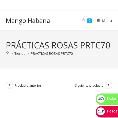
Ir
al
contenido
Mango Habana
Menú
0
PRÁCTICAS ROSAS PRTC70
>
Tienda
>
PRÁCTICAS ROSAS PRTC70
Producto anterior
Siguiente producto
Dolar 
USD
$
Pesos
CUP