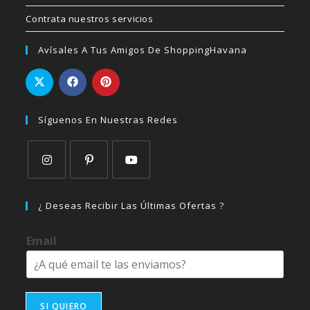
Contrata nuestros servicios
Avísales A Tus Amigos De ShoppingHavana
Síguenos En Nuestras Redes
Se
Se
Se
abre
abre
abre
¿ Deseas Recibir Las Últimas Ofertas ?
en
en
en
una
una
una
Email
nueva
nueva
nueva
pestaña
pestaña
pestaña
SI QUIERO