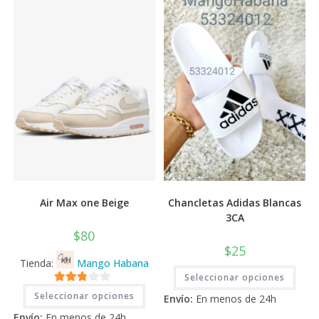
Air Max one Beige
Chancletas Adidas Blancas
3CA
$
80
$
25
Tienda:
Mango Habana
Este
Seleccionar opciones
prod
Este
tiene
2.71
Seleccionar opciones
producto
Envío:
En menos de 24h
múlti
tiene
de 5
varia
Envío:
En menos de 24h
múltiples