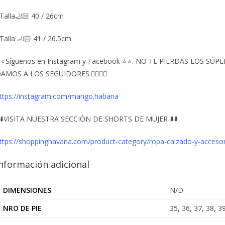
Talla🦶🏻 40 / 26cm
Talla 🦶🏻 41 / 26.5cm
⭐Síguenos en Instagram y Facebook ⭐⭐. NO TE PIERDAS LOS S
AMOS A LOS SEGUIDORES.👇🏻👇🏻
ttps://instagram.com/mango.habana
️⬇️VISITA NUESTRA SECCIÓN DE SHORTS DE MUJER ⬇️⬇️
ttps://shoppinghavana.com/product-category/ropa-calzado-y-accesor
nformación adicional
DIMENSIONES
N/D
NRO DE PIE
35, 36, 37, 38, 3