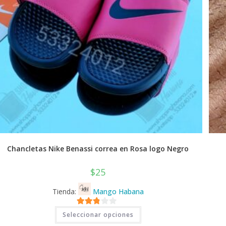
Chancletas Nike Benassi correa en Rosa logo Negro
$
25
Tienda:
Mango Habana
Este
2.71
Seleccionar opciones
producto
tiene
de 5