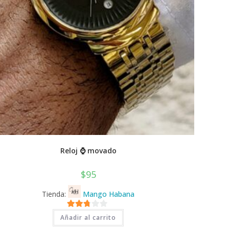
Reloj ⌚ movado
$
95
Tienda:
Mango Habana
2.71
Añadir al carrito
de 5