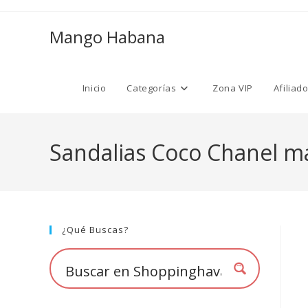
Ir
al
Mango Habana
contenido
Inicio
Categorías
Zona VIP
Afiliad
Sandalias Coco Chanel m
¿Qué Buscas?