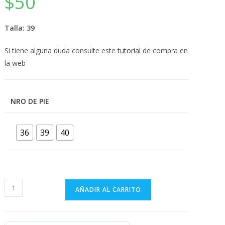
$
50
💰
cup
Talla: 39
Si tiene alguna duda consulte este
tutorial
de compra en
la web
NRO DE PIE
36
39
40
Sandalias
AÑADIR AL CARRITO
Coco
Chanel
marrón