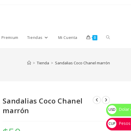
Alternar
s Premium
Tiendas
Mi Cuenta
0
búsqueda
>
Tienda
>
Sandalias Coco Chanel marrón
de
Sandalias Coco Chanel
la
marrón
Dolar 
USD
$
Pesos
web
CUP