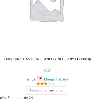
TENIS CHRISTIAN DIOR BLANCO Y NEGRO 💸 11.000cup
$
80
Tienda:
Mango Habana
Este
2.71
Seleccionar opciones
producto
tiene
de 5
nvío:
En menos de 24h
múltiples
variantes.
Las