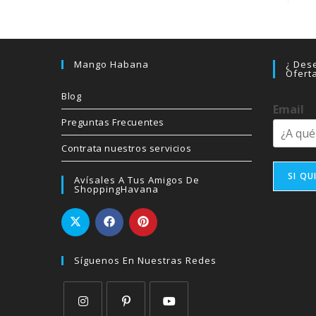
Mango Habana
¿ Dese
Ofert
Blog
Email
Preguntas Frecuentes
Contrata nuestros servicios
SI QU
Avísales A Tus Amigos De
ShoppingHavana
Síguenos En Nuestras Redes