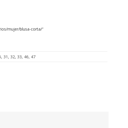
ios/mujer/blusa-corta/
”
5, 31, 32, 33, 46, 47