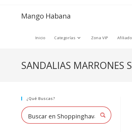
Ir
al
Mango Habana
contenido
Inicio
Categorías
Zona VIP
Afiliad
SANDALIAS MARRONES S
¿Qué Buscas?