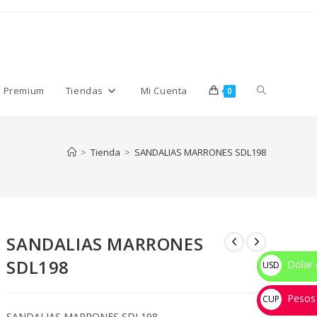
Alternar
s Premium
Tiendas
Mi Cuenta
0
búsqueda
>
Tienda
>
SANDALIAS MARRONES SDL198
de
SANDALIAS MARRONES
la
SDL198
Dolar 
USD
$
Pesos
web
CUP
SANDALIAS MARRONES SDL198