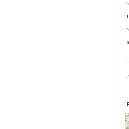
h
⬇
h
I
¡