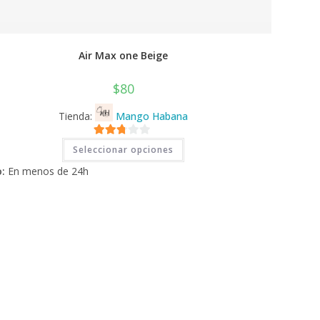
Air Max one Beige
$
80
Tienda:
Mango Habana
Este
2.71
Seleccionar opciones
producto
tiene
de 5
:
En menos de 24h
múltiples
variantes.
Las
opciones
se
pueden
elegir
en
la
página
de
producto