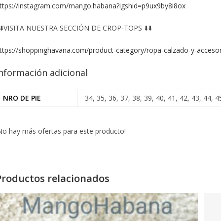
ttps://instagram.com/mango.habana?igshid=p9ux9by8i8ox
️⬇️VISITA NUESTRA SECCIÓN DE CROP-TOPS ⬇️⬇️
ttps://shoppinghavana.com/product-category/ropa-calzado-y-accesor
nformación adicional
NRO DE PIE
34, 35, 36, 37, 38, 39, 40, 41, 42, 43, 44, 4
No hay más ofertas para este producto!
Productos relacionados