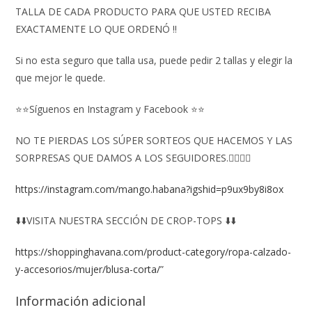
TALLA DE CADA PRODUCTO PARA QUE USTED RECIBA
EXACTAMENTE LO QUE ORDENÓ ‼️
Si no esta seguro que talla usa, puede pedir 2 tallas y elegir la
que mejor le quede.
⭐⭐Síguenos en Instagram y Facebook ⭐⭐
NO TE PIERDAS LOS SÚPER SORTEOS QUE HACEMOS Y LAS
SORPRESAS QUE DAMOS A LOS SEGUIDORES.👇🏻👇🏻
https://instagram.com/mango.habana?igshid=p9ux9by8i8ox
⬇️⬇️VISITA NUESTRA SECCIÓN DE CROP-TOPS ⬇️⬇️
https://shoppinghavana.com/product-category/ropa-calzado-
y-accesorios/mujer/blusa-corta/
”
Información adicional