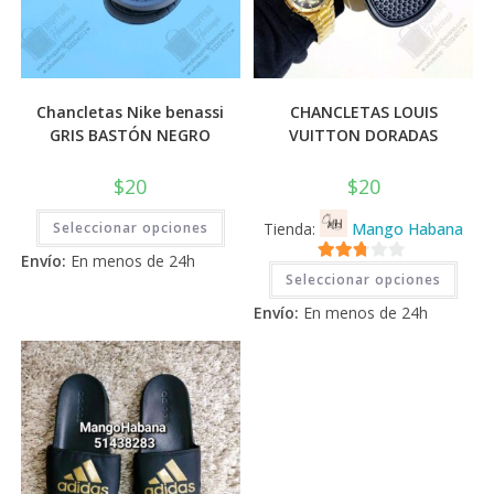
Chancletas Nike benassi
CHANCLETAS LOUIS
GRIS BASTÓN NEGRO
VUITTON DORADAS
$
20
$
20
Este
Seleccionar opciones
Tienda:
Mango Habana
producto
tiene
Envío:
En menos de 24h
múltiples
Este
2.71
variantes.
Seleccionar opciones
prod
Las
tiene
de 5
opciones
Envío:
En menos de 24h
múlti
se
varia
pueden
Las
elegir
opci
en
se
la
pued
página
elegi
de
en
producto
la
pági
de
prod