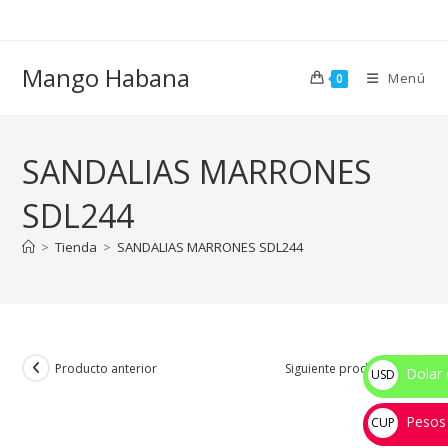
Ir
al
contenido
Mango Habana
Menú
0
SANDALIAS MARRONES
SDL244
>
Tienda
>
SANDALIAS MARRONES SDL244
Producto anterior
Siguiente producto
Dolar 
USD
$
Pesos
CUP