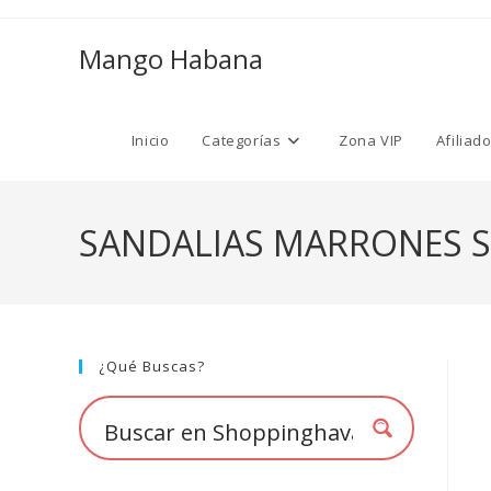
Ir
al
Mango Habana
contenido
Inicio
Categorías
Zona VIP
Afiliad
SANDALIAS MARRONES S
¿Qué Buscas?