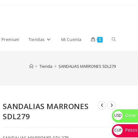
Alternar
s Premium
Tiendas
Mi Cuenta
0
búsqueda
>
Tienda
>
SANDALIAS MARRONES SDL279
de
SANDALIAS MARRONES
la
SDL279
Dolar 
USD
$
Pesos
web
CUP
SANDALIAS MARRONES SDL279