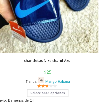
chancletas Nike charol Azul
$
25
Tienda:
Mango Habana
Este
2.71
Seleccionar opciones
producto
tiene
de 5
nvío:
En menos de 24h
múltiples
variantes.
Las