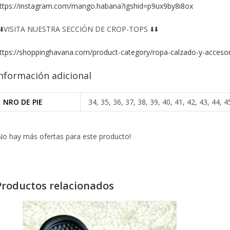
ttps://instagram.com/mango.habana?igshid=p9ux9by8i8ox
️⬇️VISITA NUESTRA SECCIÓN DE CROP-TOPS ⬇️⬇️
ttps://shoppinghavana.com/product-category/ropa-calzado-y-accesor
nformación adicional
NRO DE PIE
34, 35, 36, 37, 38, 39, 40, 41, 42, 43, 44, 4
No hay más ofertas para este producto!
Productos relacionados