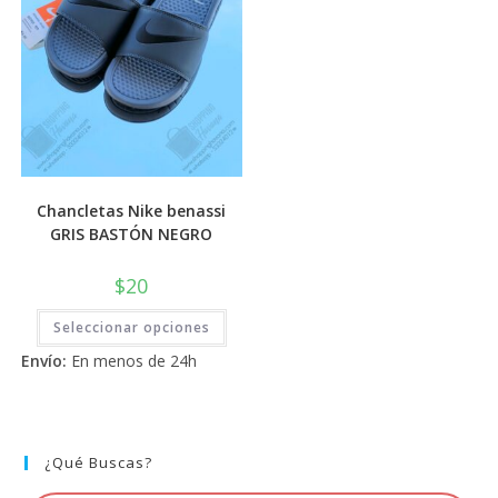
de
de
producto
prod
Chancletas Nike benassi
GRIS BASTÓN NEGRO
$
20
Este
Seleccionar opciones
producto
tiene
Envío:
En menos de 24h
múltiples
variantes.
Las
opciones
se
pueden
elegir
¿Qué Buscas?
en
la