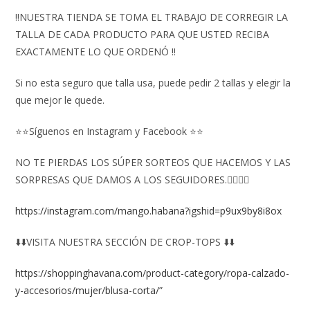
‼️NUESTRA TIENDA SE TOMA EL TRABAJO DE CORREGIR LA
TALLA DE CADA PRODUCTO PARA QUE USTED RECIBA
EXACTAMENTE LO QUE ORDENÓ ‼️
Si no esta seguro que talla usa, puede pedir 2 tallas y elegir la
que mejor le quede.
⭐⭐Síguenos en Instagram y Facebook ⭐⭐
NO TE PIERDAS LOS SÚPER SORTEOS QUE HACEMOS Y LAS
SORPRESAS QUE DAMOS A LOS SEGUIDORES.👇🏻👇🏻
https://instagram.com/mango.habana?igshid=p9ux9by8i8ox
⬇️⬇️VISITA NUESTRA SECCIÓN DE CROP-TOPS ⬇️⬇️
https://shoppinghavana.com/product-category/ropa-calzado-
y-accesorios/mujer/blusa-corta/
”