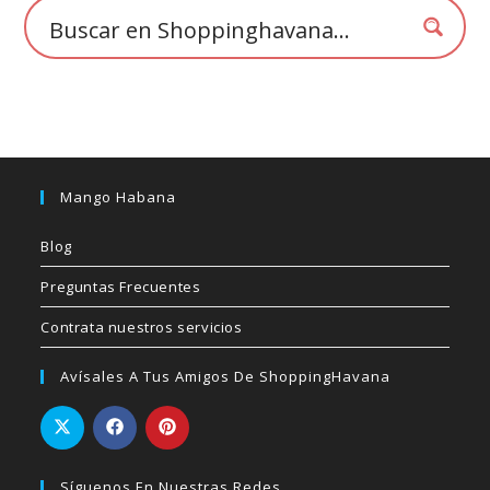
página
de
producto
Mango Habana
Blog
Preguntas Frecuentes
Contrata nuestros servicios
Avísales A Tus Amigos De ShoppingHavana
Síguenos En Nuestras Redes