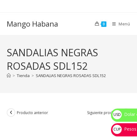
Ir
al
contenido
Mango Habana
Menú
0
SANDALIAS NEGRAS
ROSADAS SDL152
>
Tienda
>
SANDALIAS NEGRAS ROSADAS SDL152
Producto anterior
Siguiente producto
Dolar 
USD
$
Pesos
CUP