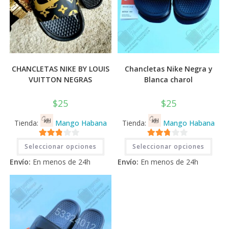
CHANCLETAS NIKE BY LOUIS
Chancletas Nike Negra y
VUITTON NEGRAS
Blanca charol
$
25
$
25
Tienda:
Mango Habana
Tienda:
Mango Habana
Este
Este
2.71
2.71
Seleccionar opciones
Seleccionar opciones
producto
prod
tiene
tiene
de 5
de 5
Envío:
En menos de 24h
Envío:
En menos de 24h
múltiples
múlti
variantes.
varia
Las
Las
opciones
opci
se
se
pueden
pued
elegir
elegi
en
en
la
la
página
pági