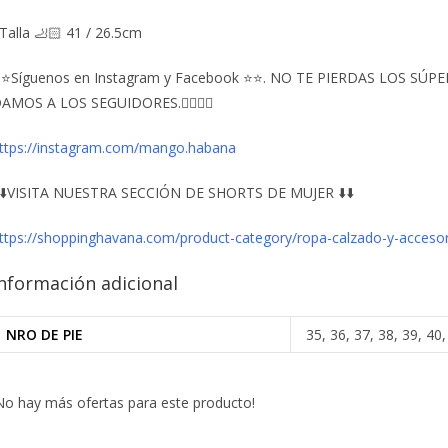
Talla 🦶🏻 41 / 26.5cm
⭐Síguenos en Instagram y Facebook ⭐⭐. NO TE PIERDAS LOS S
AMOS A LOS SEGUIDORES.👇🏻👇🏻
ttps://instagram.com/mango.habana
️⬇️VISITA NUESTRA SECCIÓN DE SHORTS DE MUJER ⬇️⬇️
ttps://shoppinghavana.com/product-category/ropa-calzado-y-accesor
nformación adicional
NRO DE PIE
35, 36, 37, 38, 39, 40,
No hay más ofertas para este producto!