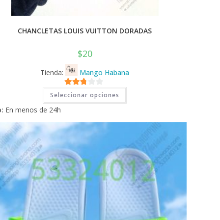
CHANCLETAS LOUIS VUITTON DORADAS
$
20
Tienda:
Mango Habana
Este
2.71
Seleccionar opciones
producto
tiene
de 5
:
En menos de 24h
múltiples
variantes.
Las
opciones
se
pueden
elegir
en
la
página
de
producto