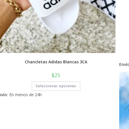
Chancletas Adidas Blancas 3CA
Envío
$
25
Este
Seleccionar opciones
producto
tiene
nvío:
En menos de 24h
múltiples
variantes.
Las
opciones
se
pueden
elegir
en
la