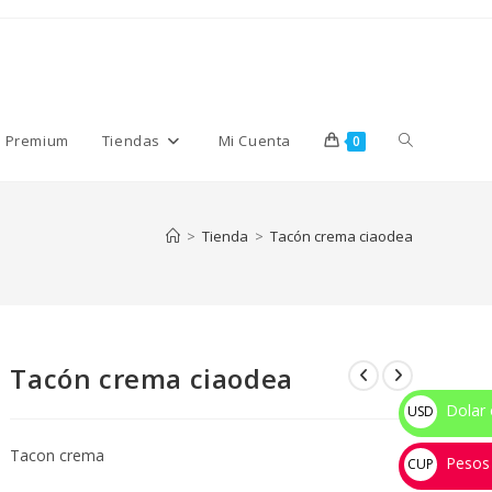
Alternar
s Premium
Tiendas
Mi Cuenta
0
búsqueda
>
Tienda
>
Tacón crema ciaodea
de
Tacón crema ciaodea
la
Dolar 
USD
$
Tacon crema
Pesos
web
CUP