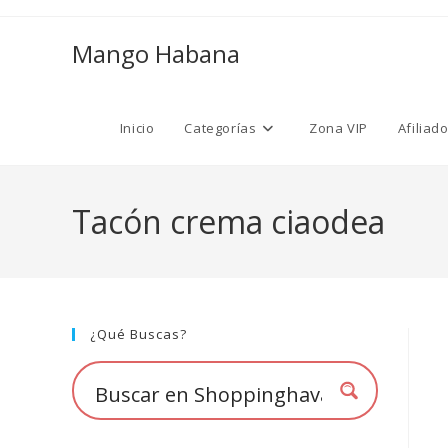
Ir
al
Mango Habana
contenido
Inicio
Categorías
Zona VIP
Afiliad
Tacón crema ciaodea
¿Qué Buscas?