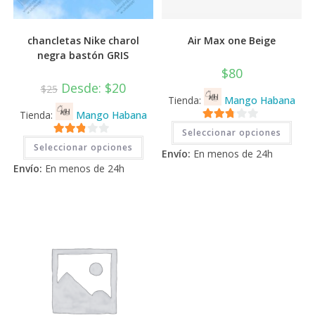
chancletas Nike charol
Air Max one Beige
negra bastón GRIS
$
80
Desde:
$
20
$
25
Tienda:
Mango Habana
Tienda:
Mango Habana
Este
2.71
Seleccionar opciones
prod
Este
2.71
tiene
de 5
Seleccionar opciones
producto
Envío:
En menos de 24h
múlti
tiene
de 5
varia
Envío:
En menos de 24h
múltiples
Las
variantes.
opci
Las
se
opciones
pued
se
elegi
pueden
en
elegir
la
en
pági
la
de
página
prod
de
producto