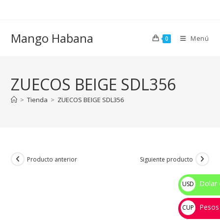
Ir
al
contenido
Mango Habana
Menú
0
ZUECOS BEIGE SDL356
>
Tienda
>
ZUECOS BEIGE SDL356
Producto anterior
Siguiente producto
Dolar 
USD
$
Pesos
CUP