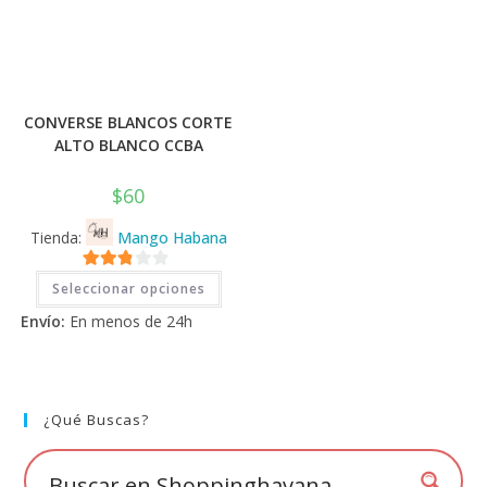
CONVERSE BLANCOS CORTE
ALTO BLANCO CCBA
$
60
Tienda:
Mango Habana
Este
2.71
Seleccionar opciones
producto
tiene
de 5
Envío:
En menos de 24h
múltiples
variantes.
Las
opciones
se
pueden
elegir
¿Qué Buscas?
en
la
página
de