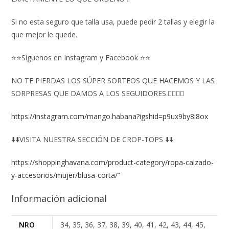
Si no esta seguro que talla usa, puede pedir 2 tallas y elegir la
que mejor le quede.
⭐⭐Síguenos en Instagram y Facebook ⭐⭐
NO TE PIERDAS LOS SÚPER SORTEOS QUE HACEMOS Y LAS
SORPRESAS QUE DAMOS A LOS SEGUIDORES.👇🏻👇🏻
https://instagram.com/mango.habana?igshid=p9ux9by8i8ox
⬇️⬇️VISITA NUESTRA SECCIÓN DE CROP-TOPS ⬇️⬇️
https://shoppinghavana.com/product-category/ropa-calzado-
y-accesorios/mujer/blusa-corta/
”
Información adicional
NRO
34, 35, 36, 37, 38, 39, 40, 41, 42, 43, 44, 45,