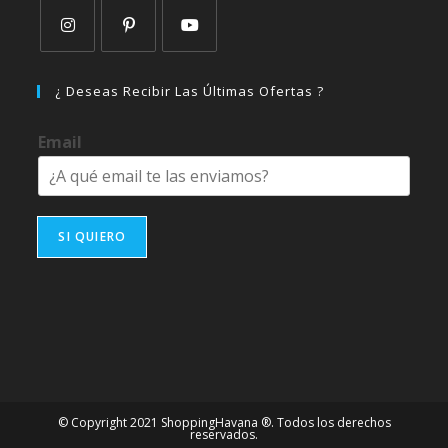
Se
Se
Se
abre
abre
abre
¿ Deseas Recibir Las Últimas Ofertas ?
en
en
en
una
una
una
Email
nueva
nueva
nueva
pestaña
pestaña
pestaña
SI QUIERO
© Copyright 2021 ShoppingHavana ®. Todos los derechos
reservados.