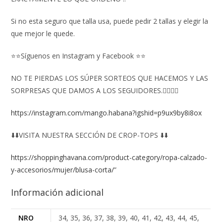
Si no esta seguro que talla usa, puede pedir 2 tallas y elegir la
que mejor le quede.
⭐⭐Síguenos en Instagram y Facebook ⭐⭐
NO TE PIERDAS LOS SÚPER SORTEOS QUE HACEMOS Y LAS
SORPRESAS QUE DAMOS A LOS SEGUIDORES.👇🏻👇🏻
https://instagram.com/mango.habana?igshid=p9ux9by8i8ox
⬇️⬇️VISITA NUESTRA SECCIÓN DE CROP-TOPS ⬇️⬇️
https://shoppinghavana.com/product-category/ropa-calzado-
y-accesorios/mujer/blusa-corta/
”
Información adicional
NRO
34, 35, 36, 37, 38, 39, 40, 41, 42, 43, 44, 45,