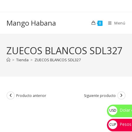
Ir
al
contenido
Mango Habana
Menú
0
ZUECOS BLANCOS SDL327
>
Tienda
>
ZUECOS BLANCOS SDL327
Producto anterior
Siguiente producto
Dolar 
USD
$
Pesos
CUP