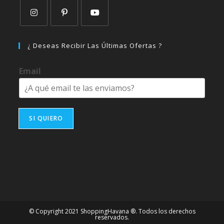
Se
Se
Se
abre
abre
abre
¿ Deseas Recibir Las Últimas Ofertas ?
en
en
en
una
una
una
Email
nueva
nueva
nueva
pestaña
pestaña
pestaña
SI QUIERO
© Copyright 2021 ShoppingHavana ®. Todos los derechos
reservados.