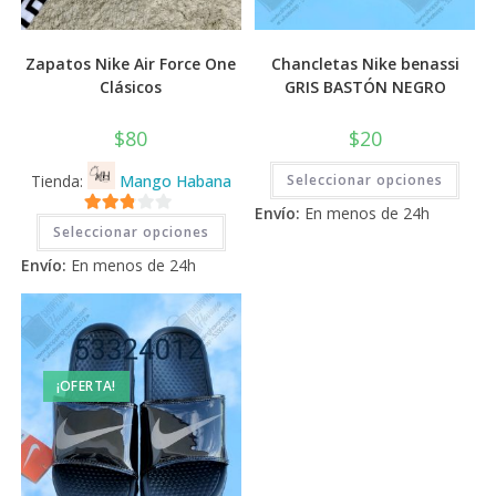
Zapatos Nike Air Force One
Chancletas Nike benassi
Clásicos
GRIS BASTÓN NEGRO
$
80
$
20
Este
Tienda:
Mango Habana
Seleccionar opciones
prod
tiene
Envío:
En menos de 24h
múlti
Este
2.71
varia
Seleccionar opciones
producto
Las
tiene
de 5
opci
Envío:
En menos de 24h
múltiples
se
variantes.
pued
Las
elegi
opciones
en
se
la
pueden
pági
elegir
de
en
prod
¡OFERTA!
la
página
de
producto