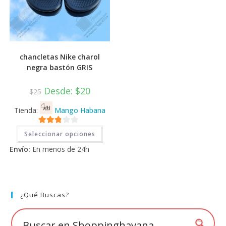
chancletas Nike charol
negra bastón GRIS
Desde:
$
20
$
25
Tienda:
Mango Habana
Este
2.71
Seleccionar opciones
producto
tiene
de 5
Envío:
En menos de 24h
múltiples
variantes.
Las
opciones
se
pueden
elegir
¿Qué Buscas?
en
la
página
de