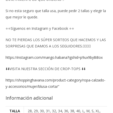
Si no esta seguro que talla usa, puede pedir 2 tallas y elegir la
que mejor le quede.
⭐⭐Síguenos en Instagram y Facebook ⭐⭐
NO TE PIERDAS LOS SÚPER SORTEOS QUE HACEMOS Y LAS
SORPRESAS QUE DAMOS A LOS SEGUIDORES.👇🏻👇🏻
https://instagram.com/mango.habana?igshid=p9ux9by8i8ox
⬇️⬇️VISITA NUESTRA SECCIÓN DE CROP-TOPS ⬇️⬇️
https://shoppinghavana.com/product-category/ropa-calzado-
y-accesorios/mujer/blusa-corta/
”
Información adicional
TALLA
28, 29, 30, 31, 32, 34, 36, 38, 40, L, M, S, XL,