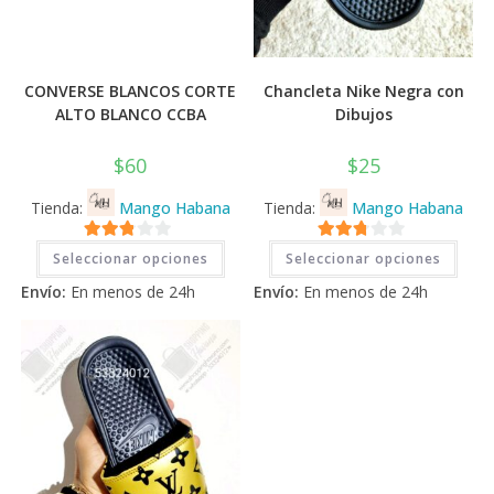
CONVERSE BLANCOS CORTE
Chancleta Nike Negra con
ALTO BLANCO CCBA
Dibujos
$
60
$
25
Tienda:
Mango Habana
Tienda:
Mango Habana
Este
Este
2.71
2.71
Seleccionar opciones
Seleccionar opciones
producto
prod
tiene
tiene
de 5
de 5
Envío:
En menos de 24h
Envío:
En menos de 24h
múltiples
múlti
variantes.
varia
Las
Las
opciones
opci
se
se
pueden
pued
elegir
elegi
en
en
la
la
página
pági
de
de
producto
prod