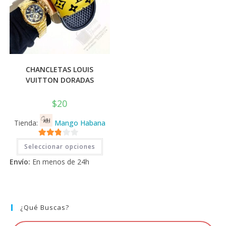
CHANCLETAS LOUIS
VUITTON DORADAS
$
20
Tienda:
Mango Habana
Este
2.71
Seleccionar opciones
producto
tiene
de 5
Envío:
En menos de 24h
múltiples
variantes.
Las
opciones
se
pueden
elegir
¿Qué Buscas?
en
la
página