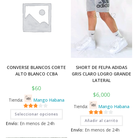
CONVERSE BLANCOS CORTE
SHORT DE FELPA ADIDAS
ALTO BLANCO CCBA
GRIS CLARO LOGRO GRANDE
LATERAL
$
60
$
6,000
Tienda:
Mango Habana
Tienda:
Mango Habana
Este
2.71
Seleccionar opciones
producto
2.71
tiene
de 5
Añadir al carrito
Envío:
En menos de 24h
múltiples
de 5
variantes.
Envío:
En menos de 24h
Las
opciones