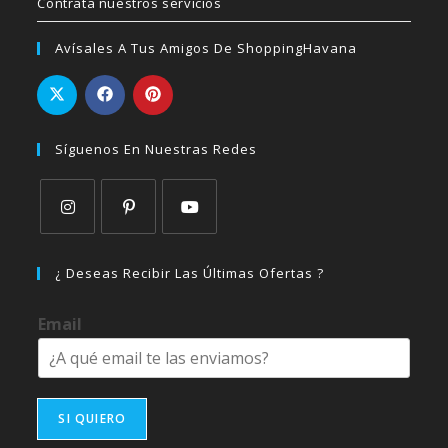
Contrata nuestros servicios
Avísales A Tus Amigos De ShoppingHavana
Síguenos En Nuestras Redes
Se
Se
Se
abre
abre
abre
¿ Deseas Recibir Las Últimas Ofertas ?
en
en
en
una
una
una
Email
nueva
nueva
nueva
pestaña
pestaña
pestaña
SI QUIERO