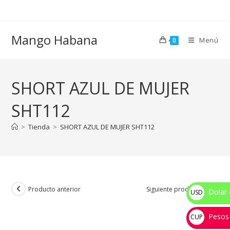
Ir
al
contenido
Mango Habana
Menú
0
SHORT AZUL DE MUJER
SHT112
>
Tienda
>
SHORT AZUL DE MUJER SHT112
Producto anterior
Siguiente producto
Dolar 
USD
$
Pesos
CUP