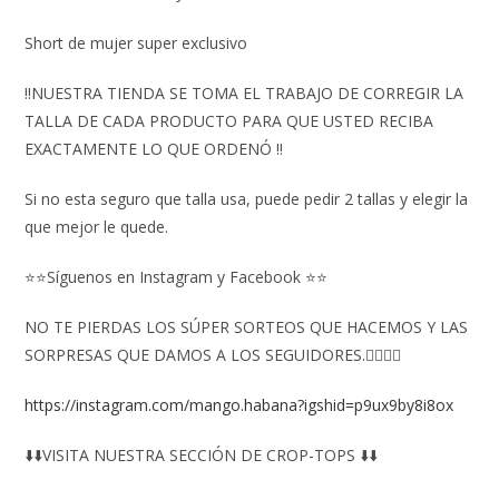
Short de mujer super exclusivo
‼️NUESTRA TIENDA SE TOMA EL TRABAJO DE CORREGIR LA
TALLA DE CADA PRODUCTO PARA QUE USTED RECIBA
EXACTAMENTE LO QUE ORDENÓ ‼️
Si no esta seguro que talla usa, puede pedir 2 tallas y elegir la
que mejor le quede.
⭐⭐Síguenos en Instagram y Facebook ⭐⭐
NO TE PIERDAS LOS SÚPER SORTEOS QUE HACEMOS Y LAS
SORPRESAS QUE DAMOS A LOS SEGUIDORES.👇🏻👇🏻
https://instagram.com/mango.habana?igshid=p9ux9by8i8ox
⬇️⬇️VISITA NUESTRA SECCIÓN DE CROP-TOPS ⬇️⬇️