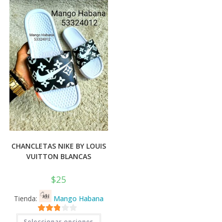
se
pueden
elegir
en
la
página
de
producto
CHANCLETAS NIKE BY LOUIS
VUITTON BLANCAS
$
25
Tienda:
Mango Habana
Este
2.71
Seleccionar opciones