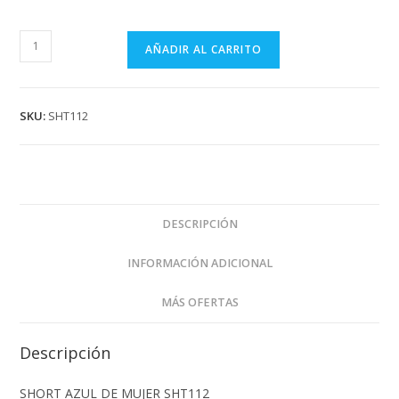
SHORT
AÑADIR AL CARRITO
AZUL
DE
MUJER
SKU:
SHT112
SHT112
cantidad
DESCRIPCIÓN
INFORMACIÓN ADICIONAL
MÁS OFERTAS
Descripción
SHORT AZUL DE MUJER SHT112