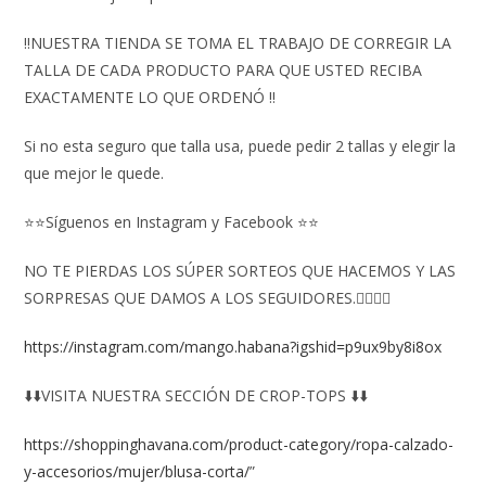
‼️NUESTRA TIENDA SE TOMA EL TRABAJO DE CORREGIR LA
TALLA DE CADA PRODUCTO PARA QUE USTED RECIBA
EXACTAMENTE LO QUE ORDENÓ ‼️
Si no esta seguro que talla usa, puede pedir 2 tallas y elegir la
que mejor le quede.
⭐⭐Síguenos en Instagram y Facebook ⭐⭐
NO TE PIERDAS LOS SÚPER SORTEOS QUE HACEMOS Y LAS
SORPRESAS QUE DAMOS A LOS SEGUIDORES.👇🏻👇🏻
https://instagram.com/mango.habana?igshid=p9ux9by8i8ox
⬇️⬇️VISITA NUESTRA SECCIÓN DE CROP-TOPS ⬇️⬇️
https://shoppinghavana.com/product-category/ropa-calzado-
y-accesorios/mujer/blusa-corta/
”