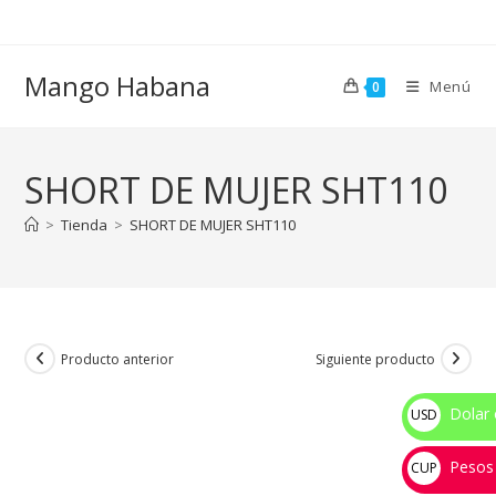
Ir
al
contenido
Mango Habana
Menú
0
SHORT DE MUJER SHT110
>
Tienda
>
SHORT DE MUJER SHT110
Producto anterior
Siguiente producto
Dolar 
USD
$
Pesos
CUP