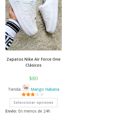
la
página
de
producto
Zapatos Nike Air Force One
Clásicos
$
80
Tienda:
Mango Habana
Este
2.71
Seleccionar opciones
producto
tiene
de 5
Envío:
En menos de 24h
múltiples
variantes.
Las
opciones