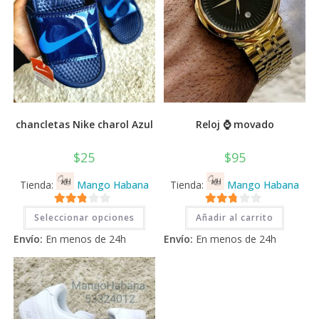
chancletas Nike charol Azul
Reloj ⌚ movado
$
25
$
95
Tienda:
Mango Habana
Tienda:
Mango Habana
Este
2.71
2.71
Seleccionar opciones
Añadir al carrito
producto
tiene
de 5
de 5
Envío:
En menos de 24h
Envío:
En menos de 24h
múltiples
variantes.
Las
opciones
se
pueden
elegir
en