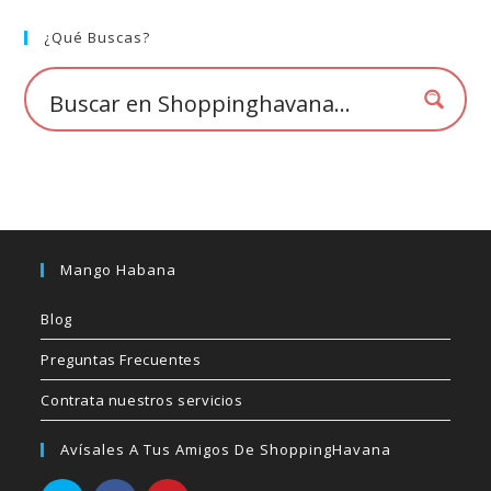
se
pueden
elegir
¿Qué Buscas?
en
la
página
de
producto
Mango Habana
Blog
Preguntas Frecuentes
Contrata nuestros servicios
Avísales A Tus Amigos De ShoppingHavana