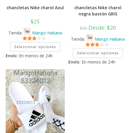
chancletas Nike charol Azul
chancletas Nike charol
negra bastón GRIS
$
25
Desde:
$
20
$
25
Tienda:
Mango Habana
Tienda:
Mango Habana
Este
2.71
Seleccionar opciones
producto
Este
2.71
tiene
de 5
Seleccionar opciones
prod
Envío:
En menos de 24h
múltiples
tiene
de 5
variantes.
Envío:
En menos de 24h
múlti
Las
varia
opciones
Las
se
opci
pueden
se
elegir
pued
en
elegi
la
en
página
la
de
pági
producto
de
prod