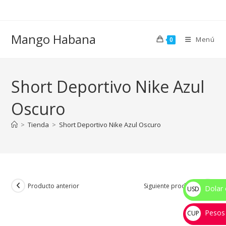
Ir
al
contenido
Mango Habana
Menú
0
Short Deportivo Nike Azul
Oscuro
>
Tienda
>
Short Deportivo Nike Azul Oscuro
Producto anterior
Siguiente producto
Dolar 
USD
$
Pesos
CUP