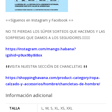
⭐⭐Síguenos en Instagram y Facebook ⭐⭐
NO TE PIERDAS LOS SÚPER SORTEOS QUE HACEMOS Y LAS
SORPRESAS QUE DAMOS A LOS SEGUIDORES.👇🏻👇🏻
https://instagram.com/mango.habana?
igshid=p9ux9by8i8ox
⬇️⬇️VISITA NUESTRA SECCIÓN DE CHANCLETAS ⬇️⬇️
https://shoppinghavana.com/product-category/ropa-
calzado-y-accesorios/hombre/chancletas-de-hombre/
Información adicional
TALLA
L, M, S, XL, XS, XXL