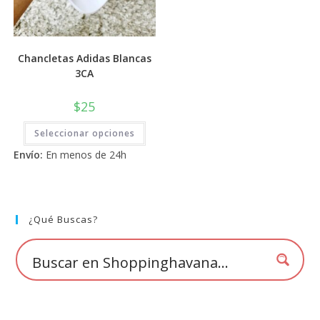
Chancletas Adidas Blancas
3CA
$
25
Este
Seleccionar opciones
producto
tiene
Envío:
En menos de 24h
múltiples
variantes.
Las
opciones
se
pueden
elegir
¿Qué Buscas?
en
la
página
de
producto