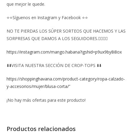
que mejor le quede.
⭐⭐Síguenos en Instagram y Facebook ⭐⭐
NO TE PIERDAS LOS SÚPER SORTEOS QUE HACEMOS Y LAS
SORPRESAS QUE DAMOS A LOS SEGUIDORES.👇🏻👇🏻
https://instagram.com/mango.habana?igshid=p9ux9by8i8ox
⬇️⬇️VISITA NUESTRA SECCIÓN DE CROP-TOPS ⬇️⬇️
https://shoppinghavana.com/product-category/ropa-calzado-
y-accesorios/mujer/blusa-corta/
”
¡No hay más ofertas para este producto!
Productos relacionados