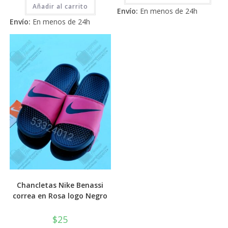
2.71
tiene
de 5
Añadir al carrito
Envío:
En menos de 24h
múlti
de 5
varia
Envío:
En menos de 24h
Las
opci
se
pued
elegi
en
la
pági
de
prod
Chancletas Nike Benassi
correa en Rosa logo Negro
$
25