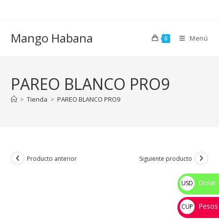
Ir
al
contenido
Mango Habana
Menú
0
PAREO BLANCO PRO9
>
Tienda
>
PAREO BLANCO PRO9
Producto anterior
Siguiente producto
Dolar 
USD
$
Pesos
CUP