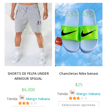
SHORTS DE FELPA UNDER
Chancletas Nike benasi
ARMOUR SFGUAL
$
25
$
6,000
Tienda:
Mango Habana
Tienda:
Mango Habana
Este
2.71
Seleccionar opciones
prod