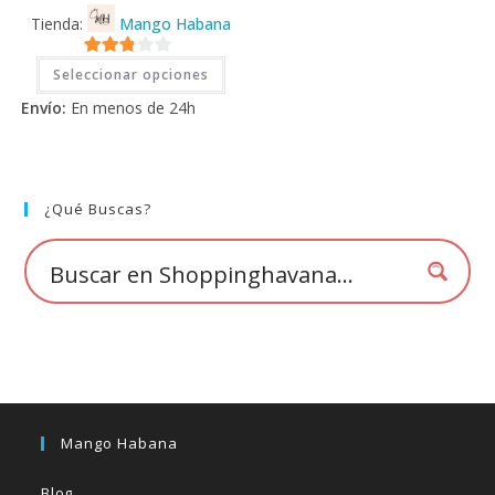
Tienda:
Mango Habana
Este
2.71
Seleccionar opciones
producto
tiene
de 5
Envío:
En menos de 24h
múltiples
variantes.
Las
opciones
se
pueden
elegir
¿Qué Buscas?
en
la
página
de
producto
Mango Habana
Blog