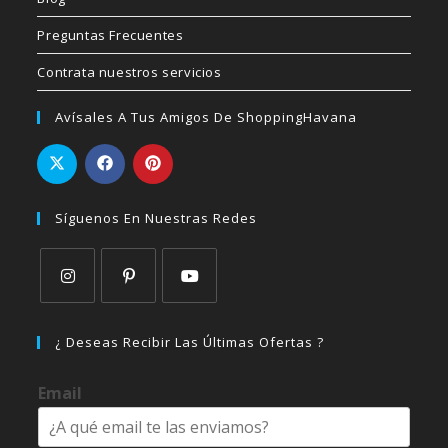
Preguntas Frecuentes
Contrata nuestros servicios
Avísales A Tus Amigos De ShoppingHavana
Síguenos En Nuestras Redes
Se
Se
Se
abre
abre
abre
¿ Deseas Recibir Las Últimas Ofertas ?
en
en
en
una
una
una
Email
nueva
nueva
nueva
pestaña
pestaña
pestaña