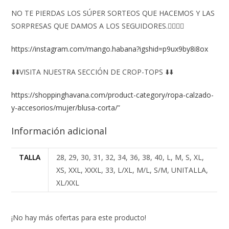
NO TE PIERDAS LOS SÚPER SORTEOS QUE HACEMOS Y LAS
SORPRESAS QUE DAMOS A LOS SEGUIDORES.👇🏻👇🏻
https://instagram.com/mango.habana?igshid=p9ux9by8i8ox
⬇️⬇️VISITA NUESTRA SECCIÓN DE CROP-TOPS ⬇️⬇️
https://shoppinghavana.com/product-category/ropa-calzado-
y-accesorios/mujer/blusa-corta/
”
Información adicional
TALLA
28, 29, 30, 31, 32, 34, 36, 38, 40, L, M, S, XL,
XS, XXL, XXXL, 33, L/XL, M/L, S/M, UNITALLA,
XL/XXL
¡No hay más ofertas para este producto!