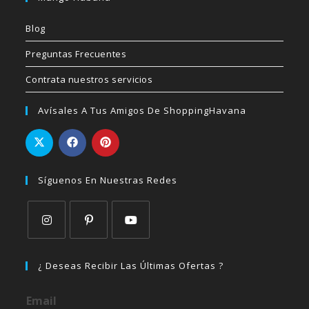
Blog
Preguntas Frecuentes
Contrata nuestros servicios
Avísales A Tus Amigos De ShoppingHavana
Síguenos En Nuestras Redes
Se
Se
Se
abre
abre
abre
¿ Deseas Recibir Las Últimas Ofertas ?
en
en
en
una
una
una
Email