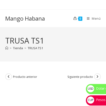
Ir
al
contenido
Mango Habana
Menú
0
TRUSA TS1
>
Tienda
>
TRUSA TS1
Producto anterior
Siguiente producto
Dolar 
USD
$
Pesos
CUP