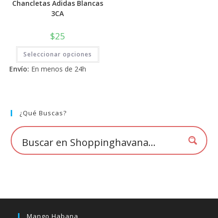
Chancletas Adidas Blancas
3CA
$
25
Este
Seleccionar opciones
producto
tiene
Envío:
En menos de 24h
múltiples
variantes.
Las
opciones
se
pueden
elegir
¿Qué Buscas?
en
la
página
de
producto
Mango Habana