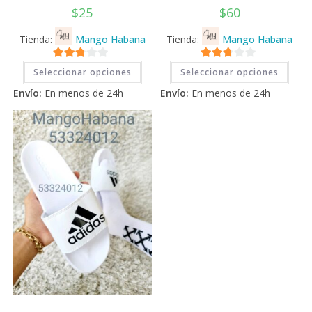
$
25
$
60
Tienda:
Mango Habana
Tienda:
Mango Habana
Este
Este
2.71
2.71
Seleccionar opciones
Seleccionar opciones
producto
prod
tiene
tiene
de 5
de 5
Envío:
En menos de 24h
Envío:
En menos de 24h
múltiples
múlti
variantes.
varia
Las
Las
opciones
opci
se
se
pueden
pued
elegir
elegi
en
en
la
la
página
pági
de
de
producto
prod