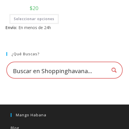
$
20
Este
Seleccionar opciones
producto
tiene
Envío:
En menos de 24h
múltiples
variantes.
Las
opciones
se
pueden
elegir
¿Qué Buscas?
en
la
página
de
producto
Mango Habana
Blog