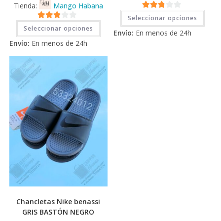
Tienda:
Mango Habana
Este
2.71
Seleccionar opciones
prod
Este
2.71
tiene
de 5
Seleccionar opciones
producto
Envío:
En menos de 24h
múlti
tiene
de 5
varia
Envío:
En menos de 24h
múltiples
Las
variantes.
opci
Las
se
opciones
pued
se
elegi
pueden
en
elegir
la
en
pági
la
de
página
prod
de
producto
Chancletas Nike benassi
GRIS BASTÓN NEGRO