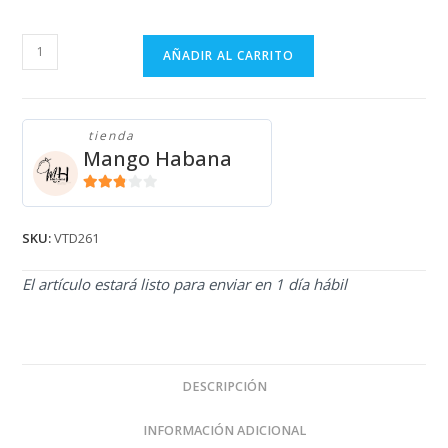
VESTIDO
AÑADIR AL CARRITO
AMARILLO
VTD261
cantidad
tienda
Mango Habana
2.71
de 5
SKU:
VTD261
El artículo estará listo para enviar en 1 día hábil
DESCRIPCIÓN
INFORMACIÓN ADICIONAL