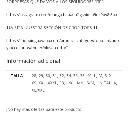
SORPRESAS QUE DAMOS A LOS SEGUIDORES.👇🏻👇🏻
https://instagram.com/mango.habana?igshid=p9ux9by8i8ox
⬇️⬇️VISITA NUESTRA SECCIÓN DE CROP-TOPS ⬇️⬇️
https://shoppinghavana.com/product-category/ropa-calzado-
y-accesorios/mujer/blusa-corta/
”
Información adicional
TALLA
28, 29, 30, 31, 32, 34, 36, 38, 40, L, M, S, XL,
XS, XXL, XXXL, 33, L/XL, M/L, S/M, UNITALLA,
XL/XXL
¡No hay más ofertas para este producto!