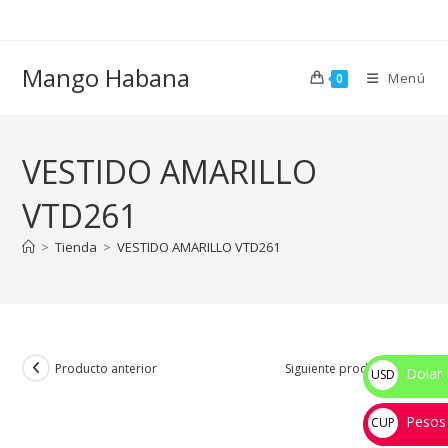
Ir
al
contenido
Mango Habana
Menú
0
VESTIDO AMARILLO
VTD261
>
Tienda
>
VESTIDO AMARILLO VTD261
Producto anterior
Siguiente producto
Dolar 
USD
$
Pesos
CUP