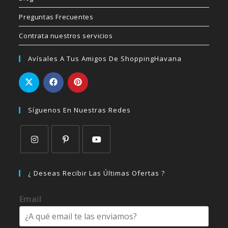
Preguntas Frecuentes
Contrata nuestros servicios
Avísales A Tus Amigos De ShoppingHavana
Síguenos En Nuestras Redes
Se
Se
Se
abre
abre
abre
¿ Deseas Recibir Las Últimas Ofertas ?
en
en
en
una
una
una
Email
nueva
nueva
nueva
pestaña
pestaña
pestaña