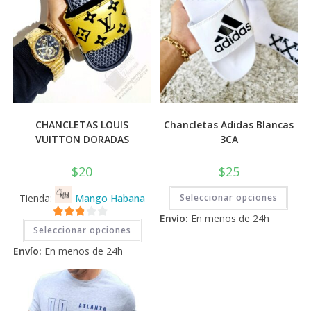
CHANCLETAS LOUIS
Chancletas Adidas Blancas
VUITTON DORADAS
3CA
$
20
$
25
Este
Tienda:
Mango Habana
Seleccionar opciones
prod
tiene
Envío:
En menos de 24h
múlti
Este
2.71
varia
Seleccionar opciones
producto
Las
tiene
de 5
opci
Envío:
En menos de 24h
múltiples
se
variantes.
pued
Las
elegi
opciones
en
se
la
pueden
pági
elegir