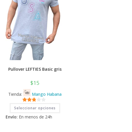
de
en
prod
la
página
de
producto
Pullover LEFTIES Basic gris
$
15
Tienda:
Mango Habana
Este
2.71
Seleccionar opciones
producto
tiene
de 5
Envío:
En menos de 24h
múltiples
variantes.
Las
opciones