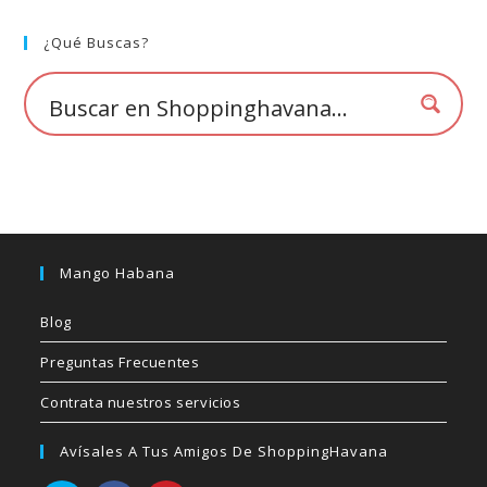
se
pueden
elegir
¿Qué Buscas?
en
la
página
de
producto
Mango Habana
Blog
Preguntas Frecuentes
Contrata nuestros servicios
Avísales A Tus Amigos De ShoppingHavana