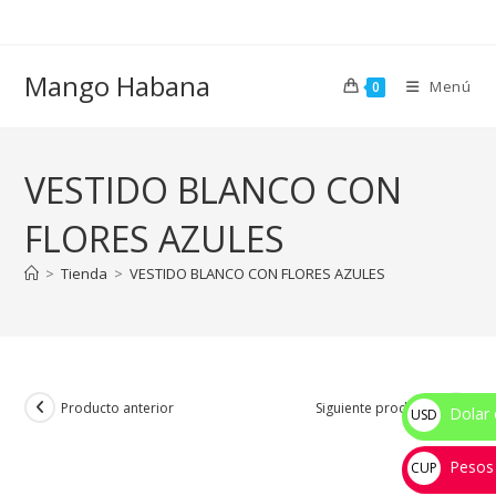
Ir
al
contenido
Mango Habana
Menú
0
VESTIDO BLANCO CON
FLORES AZULES
>
Tienda
>
VESTIDO BLANCO CON FLORES AZULES
Producto anterior
Siguiente producto
Dolar 
USD
$
Pesos
CUP