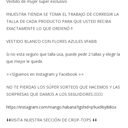
Vestido de mujer super exclusivo
‼️NUESTRA TIENDA SE TOMA EL TRABAJO DE CORREGIR LA
TALLA DE CADA PRODUCTO PARA QUE USTED RECIBA
EXACTAMENTE LO QUE ORDENÓ ‼️
VESTIDO BLANCO CON FLORES AZULES VFABB
Si no esta seguro que talla usa, puede pedir 2 tallas y elegir la
que mejor le quede.
⭐⭐Síguenos en Instagram y Facebook ⭐⭐
NO TE PIERDAS LOS SÚPER SORTEOS QUE HACEMOS Y LAS
SORPRESAS QUE DAMOS A LOS SEGUIDORES.👇🏻👇🏻
https://instagram.com/mango.habana?igshid=p9ux9by8i8ox
⬇️⬇️VISITA NUESTRA SECCIÓN DE CROP-TOPS ⬇️⬇️