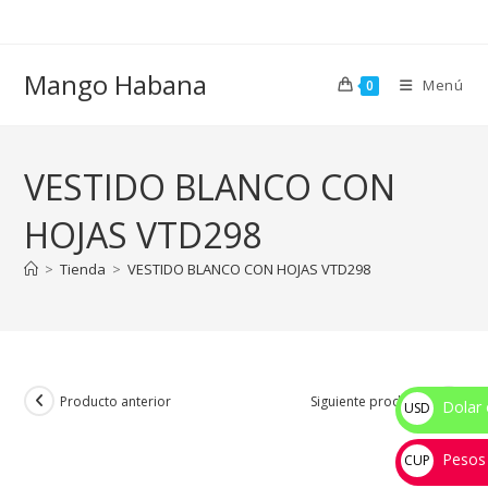
Ir
al
contenido
Mango Habana
Menú
0
VESTIDO BLANCO CON
HOJAS VTD298
>
Tienda
>
VESTIDO BLANCO CON HOJAS VTD298
Producto anterior
Siguiente producto
Dolar 
USD
$
Pesos
CUP