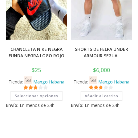
CHANCLETA NIKE NEGRA
SHORTS DE FELPA UNDER
FUNDA NEGRA LOGO ROJO
ARMOUR SFGUAL
$
25
$
6,000
Tienda:
Mango Habana
Tienda:
Mango Habana
Este
2.71
2.71
Seleccionar opciones
Añadir al carrito
producto
tiene
de 5
de 5
Envío:
En menos de 24h
Envío:
En menos de 24h
múltiples
variantes.
Las
opciones
se
pueden
elegir
en