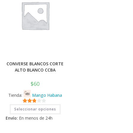
la
página
de
producto
CONVERSE BLANCOS CORTE
ALTO BLANCO CCBA
$
60
Tienda:
Mango Habana
Este
2.71
Seleccionar opciones
producto
tiene
de 5
Envío:
En menos de 24h
múltiples
variantes.
Las
opciones