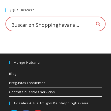
se
pueden
elegir
¿Qué Buscas?
en
la
página
de
producto
Mango Habana
Blog
Preguntas Frecuentes
Contrata nuestros servicios
Avísales A Tus Amigos De ShoppingHavana