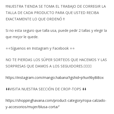
‼️NUESTRA TIENDA SE TOMA EL TRABAJO DE CORREGIR LA
TALLA DE CADA PRODUCTO PARA QUE USTED RECIBA
EXACTAMENTE LO QUE ORDENÓ ‼️
Si no esta seguro que talla usa, puede pedir 2 tallas y elegir la
que mejor le quede.
⭐⭐Síguenos en Instagram y Facebook ⭐⭐
NO TE PIERDAS LOS SÚPER SORTEOS QUE HACEMOS Y LAS
SORPRESAS QUE DAMOS A LOS SEGUIDORES.👇🏻👇🏻
https://instagram.com/mango.habana?igshid=p9ux9by8i8ox
⬇️⬇️VISITA NUESTRA SECCIÓN DE CROP-TOPS ⬇️⬇️
https://shoppinghavana.com/product-category/ropa-calzado-
y-accesorios/mujer/blusa-corta/
”