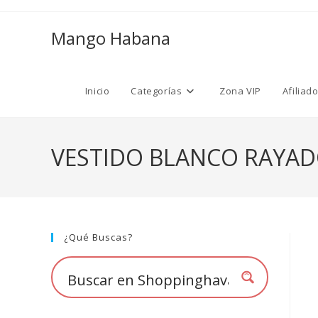
Ir
al
Mango Habana
contenido
Inicio
Categorías
Zona VIP
Afiliad
VESTIDO BLANCO RAYAD
¿Qué Buscas?