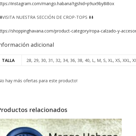
ttps://instagram.com/mango.habana?igshid=p9ux9by8i8ox
️⬇️VISITA NUESTRA SECCIÓN DE CROP-TOPS ⬇️⬇️
ttps://shoppinghavana.com/product-category/ropa-calzado-y-accesor
nformación adicional
TALLA
28, 29, 30, 31, 32, 34, 36, 38, 40, L, M, S, XL, XS, XXL
No hay más ofertas para este producto!
Productos relacionados