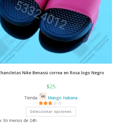
Chancletas Nike Benassi correa en Rosa logo Negro
$
25
Tienda:
Mango Habana
Este
2.71
Seleccionar opciones
producto
tiene
de 5
:
En menos de 24h
múltiples
variantes.
Las