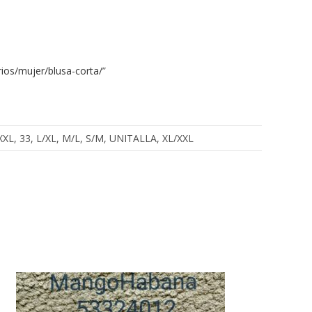
ios/mujer/blusa-corta/
”
, XXXL, 33, L/XL, M/L, S/M, UNITALLA, XL/XXL