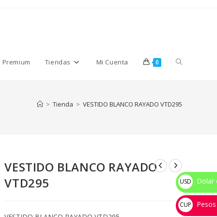
Alternar
s Premium
Tiendas
Mi Cuenta
0
búsqueda
>
Tienda
>
VESTIDO BLANCO RAYADO VTD295
de
VESTIDO BLANCO RAYADO
la
VTD295
Dolar 
USD
$
Pesos
web
CUP
VESTIDO BLANCO RAYADO VTD295