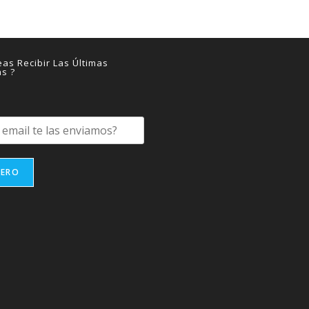
as Recibir Las Últimas
as ?
IERO