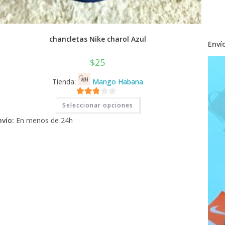
chancletas Nike charol Azul
Envío
$
25
Tienda:
Mango Habana
Este
2.71
Seleccionar opciones
producto
tiene
de 5
nvío:
En menos de 24h
múltiples
variantes.
Las
opciones
se
pueden
elegir
en
la
página
de
producto