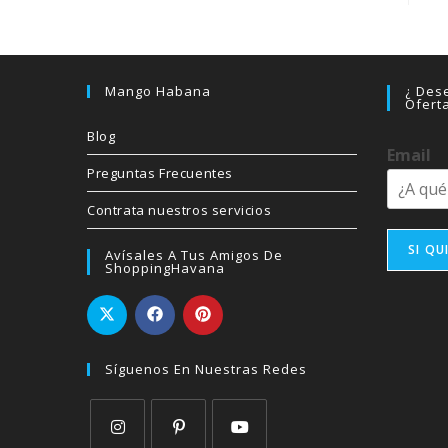
Mango Habana
¿ Dese
Ofert
Blog
Email
Preguntas Frecuentes
Contrata nuestros servicios
SI QU
Avísales A Tus Amigos De
ShoppingHavana
Síguenos En Nuestras Redes