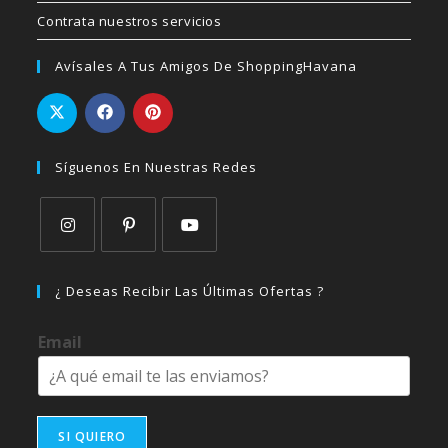
Contrata nuestros servicios
Avísales A Tus Amigos De ShoppingHavana
Síguenos En Nuestras Redes
Se
Se
Se
abre
abre
abre
¿ Deseas Recibir Las Últimas Ofertas ?
en
en
en
una
una
una
Email
nueva
nueva
nueva
pestaña
pestaña
pestaña
SI QUIERO