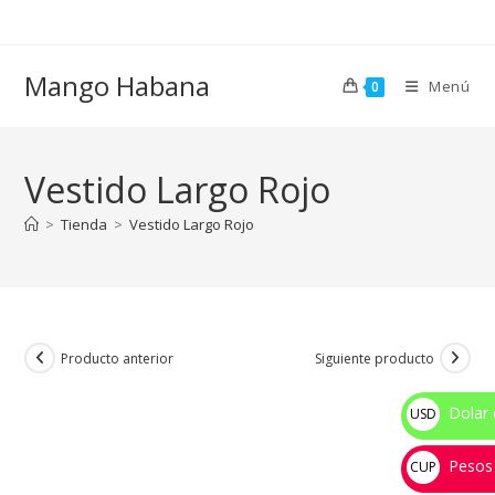
Ir
al
contenido
Mango Habana
Menú
0
Vestido Largo Rojo
>
Tienda
>
Vestido Largo Rojo
Producto anterior
Siguiente producto
Dolar 
USD
$
Pesos
CUP