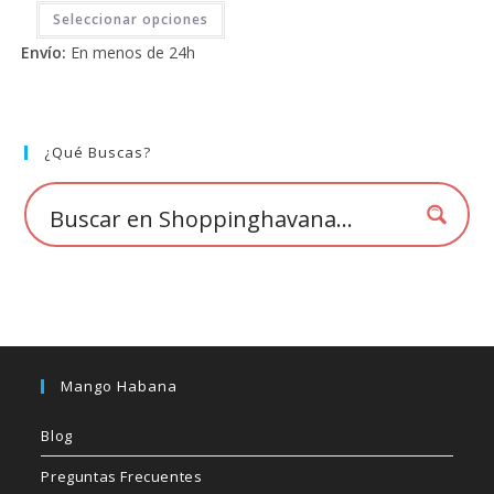
Este
2.71
Seleccionar opciones
producto
tiene
de 5
Envío:
En menos de 24h
múltiples
variantes.
Las
opciones
se
pueden
elegir
¿Qué Buscas?
en
la
página
de
producto
Mango Habana
Blog
Preguntas Frecuentes