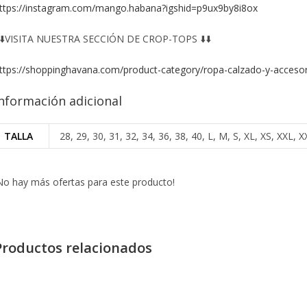
ttps://instagram.com/mango.habana?igshid=p9ux9by8i8ox
️⬇️VISITA NUESTRA SECCIÓN DE CROP-TOPS ⬇️⬇️
ttps://shoppinghavana.com/product-category/ropa-calzado-y-accesor
nformación adicional
TALLA
28, 29, 30, 31, 32, 34, 36, 38, 40, L, M, S, XL, XS, XXL
No hay más ofertas para este producto!
Productos relacionados