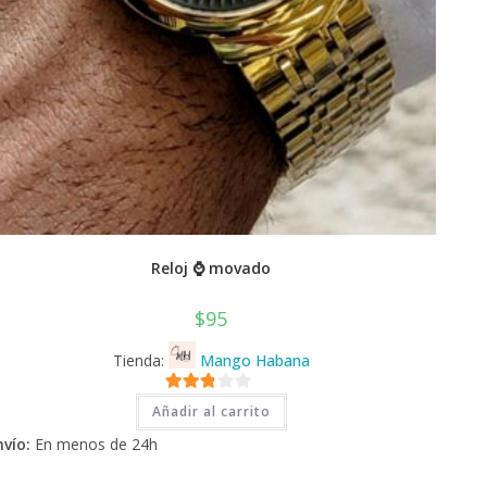
Reloj ⌚ movado
$
95
Tienda:
Mango Habana
2.71
Añadir al carrito
de 5
nvío:
En menos de 24h