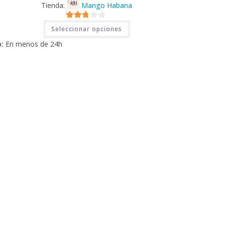
Tienda:
Mango Habana
Este
2.71
Seleccionar opciones
producto
tiene
de 5
:
En menos de 24h
múltiples
variantes.
Las
opciones
se
pueden
elegir
en
la
página
de
producto