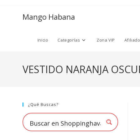
Ir
al
Mango Habana
contenido
Inicio
Categorías
Zona VIP
Afiliad
VESTIDO NARANJA OSCU
¿Qué Buscas?