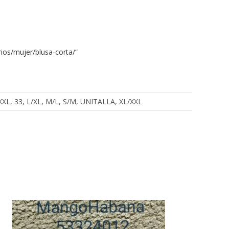
ios/mujer/blusa-corta/
”
, XXXL, 33, L/XL, M/L, S/M, UNITALLA, XL/XXL