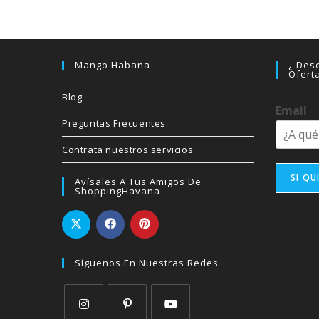
Mango Habana
¿ Dese
Ofert
Blog
Email
Preguntas Frecuentes
Contrata nuestros servicios
SI QU
Avísales A Tus Amigos De
ShoppingHavana
Síguenos En Nuestras Redes