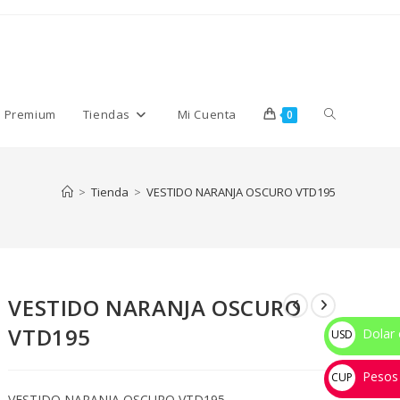
Alternar
s Premium
Tiendas
Mi Cuenta
0
búsqueda
>
Tienda
>
VESTIDO NARANJA OSCURO VTD195
de
VESTIDO NARANJA OSCURO
la
VTD195
Dolar 
USD
$
Pesos
web
CUP
VESTIDO NARANJA OSCURO VTD195