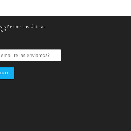
as Recibir Las Últimas
as ?
IERO