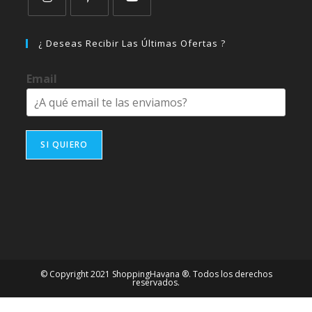
Se
Se
Se
abre
abre
abre
¿ Deseas Recibir Las Últimas Ofertas ?
en
en
en
una
una
una
Email
nueva
nueva
nueva
pestaña
pestaña
pestaña
SI QUIERO
© Copyright 2021 ShoppingHavana ®. Todos los derechos
reservados.