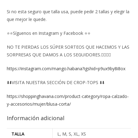
Si no esta seguro que talla usa, puede pedir 2 tallas y elegir la
que mejor le quede.
⭐⭐Síguenos en Instagram y Facebook ⭐⭐
NO TE PIERDAS LOS SÚPER SORTEOS QUE HACEMOS Y LAS
SORPRESAS QUE DAMOS A LOS SEGUIDORES.👇🏻👇🏻
https://instagram.com/mango.habana?igshid=p9ux9by8i8ox
⬇️⬇️VISITA NUESTRA SECCIÓN DE CROP-TOPS ⬇️⬇️
https://shoppinghavana.com/product-category/ropa-calzado-
y-accesorios/mujer/blusa-corta/
Información adicional
TALLA
L, M, S, XL, XS