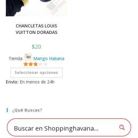
CHANCLETAS LOUIS
VUITTON DORADAS
$
20
Tienda:
Mango Habana
Este
2.71
Seleccionar opciones
producto
tiene
de 5
Envío:
En menos de 24h
múltiples
variantes.
Las
opciones
se
pueden
elegir
¿Qué Buscas?
en
la
página
de
producto