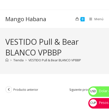
Ir
al
contenido
Mango Habana
Menú
0
VESTIDO Pull & Bear
BLANCO VPBBP
>
Tienda
>
VESTIDO Pull & Bear BLANCO VPBBP
Producto anterior
Siguiente producto
Dolar 
USD
$
Pesos
CUP