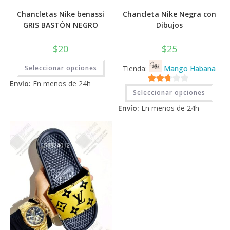
Chancletas Nike benassi
Chancleta Nike Negra con
GRIS BASTÓN NEGRO
Dibujos
$
20
$
25
Este
Seleccionar opciones
Tienda:
Mango Habana
producto
tiene
Envío:
En menos de 24h
múltiples
Este
2.71
variantes.
Seleccionar opciones
prod
Las
tiene
de 5
opciones
Envío:
En menos de 24h
múlti
se
varia
pueden
Las
elegir
opci
en
se
la
pued
página
elegi
de
en
producto
la
pági
de
prod