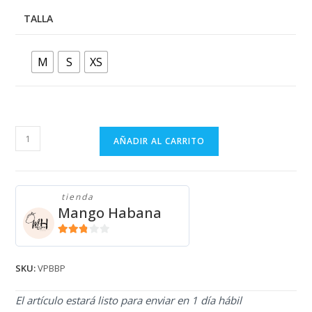
TALLA
M
S
XS
VESTIDO
AÑADIR AL CARRITO
Pull
&
Bear
tienda
BLANCO
Mango Habana
VPBBP
cantidad
2.71
de 5
SKU:
VPBBP
El artículo estará listo para enviar en 1 día hábil