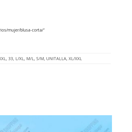
ios/mujer/blusa-corta/
”
, XXXL, 33, L/XL, M/L, S/M, UNITALLA, XL/XXL