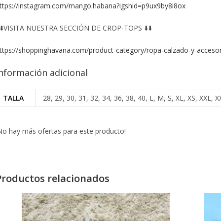
ttps://instagram.com/mango.habana?igshid=p9ux9by8i8ox
️⬇️VISITA NUESTRA SECCIÓN DE CROP-TOPS ⬇️⬇️
ttps://shoppinghavana.com/product-category/ropa-calzado-y-accesor
nformación adicional
TALLA
28, 29, 30, 31, 32, 34, 36, 38, 40, L, M, S, XL, XS, XXL
No hay más ofertas para este producto!
Productos relacionados