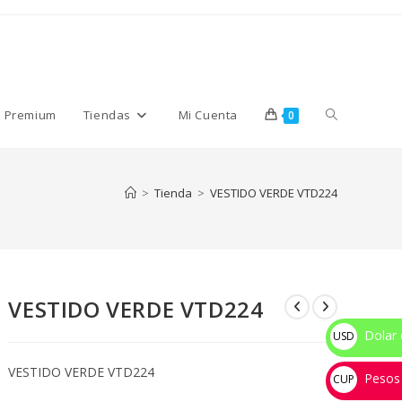
Alternar
s Premium
Tiendas
Mi Cuenta
0
búsqueda
>
Tienda
>
VESTIDO VERDE VTD224
de
VESTIDO VERDE VTD224
la
Dolar 
USD
$
VESTIDO VERDE VTD224
Pesos
web
CUP