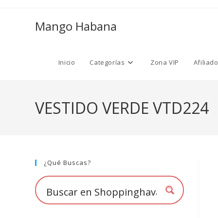
Ir
al
Mango Habana
contenido
Inicio
Categorías
Zona VIP
Afiliad
VESTIDO VERDE VTD224
¿Qué Buscas?