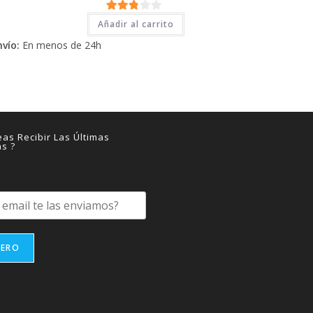
2.71
Añadir al carrito
de 5
nvío:
En menos de 24h
as Recibir Las Últimas
as ?
IERO