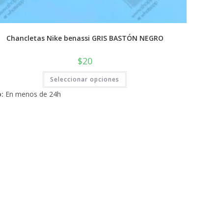
Chancletas Nike benassi GRIS BASTÓN NEGRO
$
20
Este
Seleccionar opciones
producto
tiene
:
En menos de 24h
múltiples
variantes.
Las
opciones
se
pueden
elegir
en
la
página
de
producto