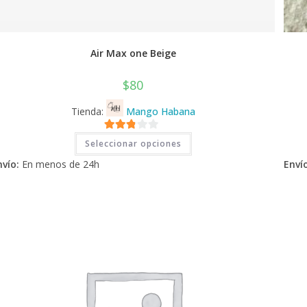
Air Max one Beige
$
80
Tienda:
Mango Habana
Este
2.71
Seleccionar opciones
producto
tiene
de 5
nvío:
En menos de 24h
Envío
múltiples
variantes.
Las
opciones
se
pueden
elegir
en
la
página
de
producto