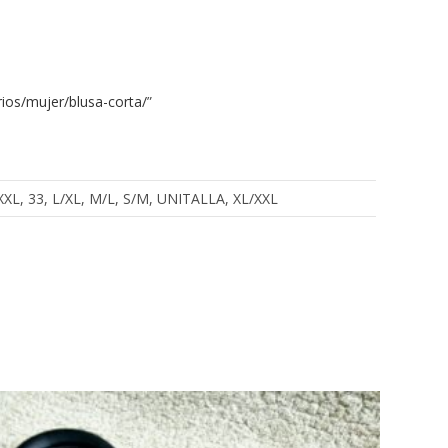
ios/mujer/blusa-corta/
”
, XXXL, 33, L/XL, M/L, S/M, UNITALLA, XL/XXL