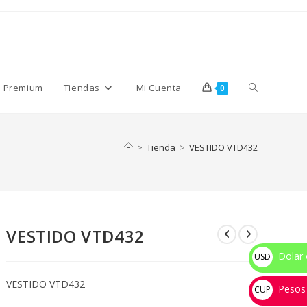
Alternar
s Premium
Tiendas
Mi Cuenta
0
búsqueda
>
Tienda
>
VESTIDO VTD432
de
VESTIDO VTD432
la
Dolar 
USD
$
VESTIDO VTD432
Pesos
web
CUP