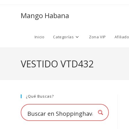
Ir
al
Mango Habana
contenido
Inicio
Categorías
Zona VIP
Afiliad
VESTIDO VTD432
¿Qué Buscas?