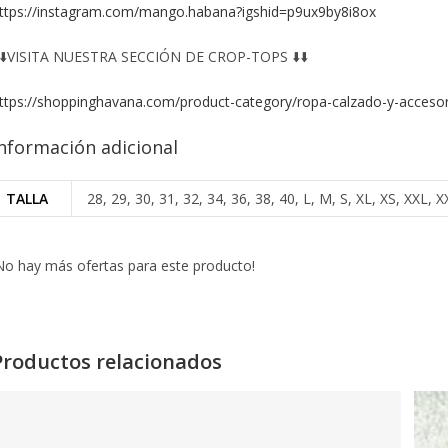
ttps://instagram.com/mango.habana?igshid=p9ux9by8i8ox
️⬇️VISITA NUESTRA SECCIÓN DE CROP-TOPS ⬇️⬇️
ttps://shoppinghavana.com/product-category/ropa-calzado-y-accesor
nformación adicional
TALLA
28, 29, 30, 31, 32, 34, 36, 38, 40, L, M, S, XL, XS, XXL
No hay más ofertas para este producto!
Productos relacionados