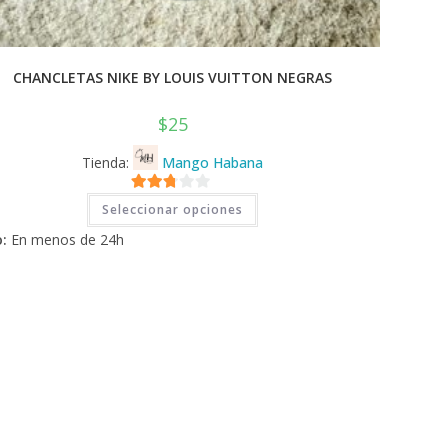
CHANCLETAS NIKE BY LOUIS VUITTON NEGRAS
$
25
Tienda:
Mango Habana
Este
2.71
Seleccionar opciones
producto
tiene
de 5
:
En menos de 24h
múltiples
variantes.
Las
opciones
se
pueden
elegir
en
la
página
de
producto