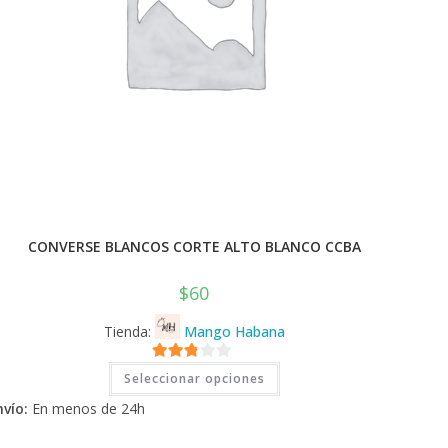
CONVERSE BLANCOS CORTE ALTO BLANCO CCBA
$
60
Tienda:
Mango Habana
Este
2.71
Seleccionar opciones
producto
tiene
de 5
nvío:
En menos de 24h
múltiples
variantes.
Las