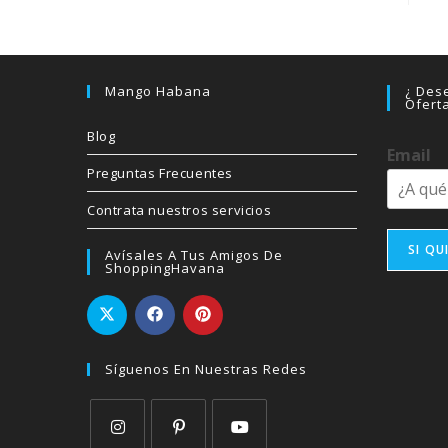
Mango Habana
¿ Dese
Ofert
Blog
Email
Preguntas Frecuentes
Contrata nuestros servicios
SI QU
Avísales A Tus Amigos De
ShoppingHavana
Síguenos En Nuestras Redes