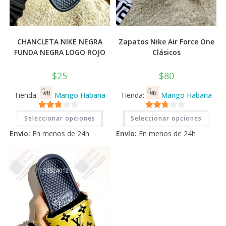
CHANCLETA NIKE NEGRA
Zapatos Nike Air Force One
FUNDA NEGRA LOGO ROJO
Clásicos
$
25
$
80
Tienda:
Mango Habana
Tienda:
Mango Habana
Este
Este
2.71
2.71
Seleccionar opciones
Seleccionar opciones
producto
prod
tiene
tiene
de 5
de 5
Envío:
En menos de 24h
Envío:
En menos de 24h
múltiples
múlti
variantes.
varia
Las
Las
opciones
opci
se
se
pueden
pued
elegir
elegi
en
en
la
la
página
pági
de
de
producto
prod