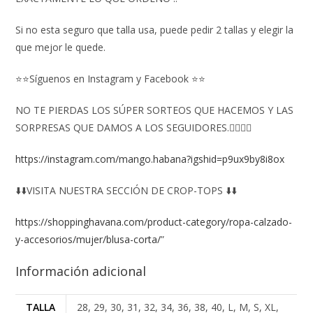
Si no esta seguro que talla usa, puede pedir 2 tallas y elegir la
que mejor le quede.
⭐⭐Síguenos en Instagram y Facebook ⭐⭐
NO TE PIERDAS LOS SÚPER SORTEOS QUE HACEMOS Y LAS
SORPRESAS QUE DAMOS A LOS SEGUIDORES.👇🏻👇🏻
https://instagram.com/mango.habana?igshid=p9ux9by8i8ox
⬇️⬇️VISITA NUESTRA SECCIÓN DE CROP-TOPS ⬇️⬇️
https://shoppinghavana.com/product-category/ropa-calzado-
y-accesorios/mujer/blusa-corta/
”
Información adicional
TALLA
28, 29, 30, 31, 32, 34, 36, 38, 40, L, M, S, XL,