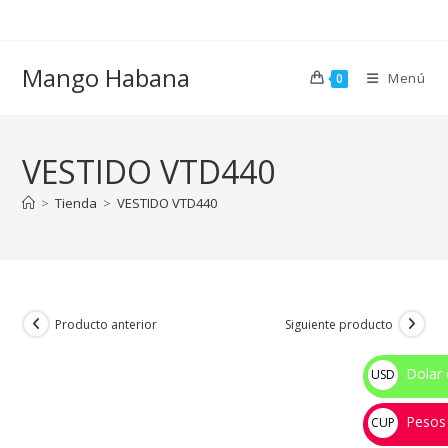
Ir
al
contenido
Mango Habana
Menú
0
VESTIDO VTD440
>
Tienda
>
VESTIDO VTD440
Producto anterior
Siguiente producto
Dolar 
USD
$
Pesos
CUP