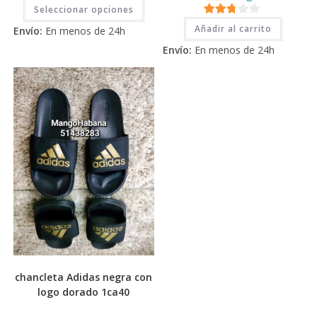
Este
Seleccionar opciones
producto
tiene
2.71
Añadir al carrito
Envío:
En menos de 24h
múltiples
de 5
variantes.
Envío:
En menos de 24h
Las
opciones
se
pueden
elegir
en
la
página
de
producto
chancleta Adidas negra con
logo dorado 1ca40