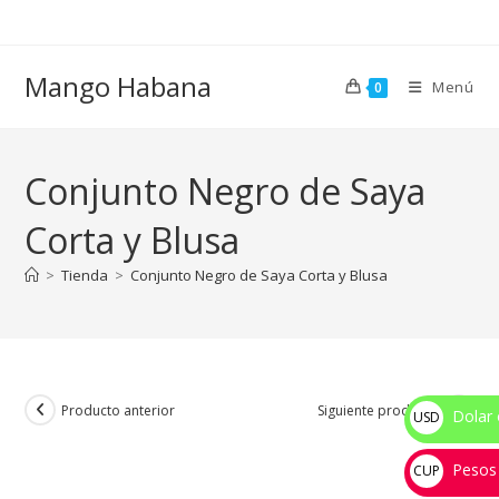
Ir
al
contenido
Mango Habana
Menú
0
Conjunto Negro de Saya
Corta y Blusa
>
Tienda
>
Conjunto Negro de Saya Corta y Blusa
Producto anterior
Siguiente producto
Dolar 
USD
$
Pesos
CUP