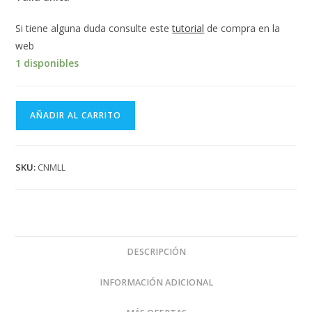
Si tiene alguna duda consulte este
tutorial
de compra en la
web
1 disponibles
Conjunto
AÑADIR AL CARRITO
Negro
de
Saya
SKU:
CNMLL
Corta
y
Blusa
cantidad
DESCRIPCIÓN
INFORMACIÓN ADICIONAL