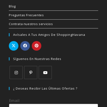
Blog
Preguntas Frecuentes
Contrata nuestros servicios
Avísales A Tus Amigos De ShoppingHavana
Síguenos En Nuestras Redes
Se
Se
Se
abre
abre
abre
¿ Deseas Recibir Las Últimas Ofertas ?
en
en
en
una
una
una
Email
nueva
nueva
nueva