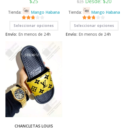
$
25
Desde:
$
20
$
25
Tienda:
Mango Habana
Tienda:
Mango Habana
Este
Este
2.71
2.71
Seleccionar opciones
Seleccionar opciones
producto
prod
tiene
tiene
de 5
de 5
Envío:
En menos de 24h
Envío:
En menos de 24h
múltiples
múlti
variantes.
varia
Las
Las
opciones
opci
se
se
pueden
pued
elegir
elegi
en
en
la
la
página
pági
de
de
producto
prod
CHANCLETAS LOUIS