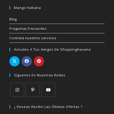
Mango Habana
Blog
Preguntas Frecuentes
Contrata nuestros servicios
Avísales A Tus Amigos De ShoppingHavana
Síguenos En Nuestras Redes
Se
Se
Se
abre
abre
abre
¿ Deseas Recibir Las Últimas Ofertas ?
en
en
en