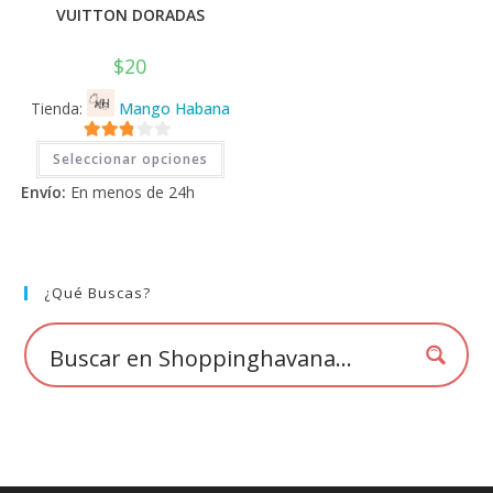
VUITTON DORADAS
$
20
Tienda:
Mango Habana
Este
2.71
Seleccionar opciones
producto
tiene
de 5
Envío:
En menos de 24h
múltiples
variantes.
Las
opciones
se
pueden
elegir
¿Qué Buscas?
en
la
página
de
producto