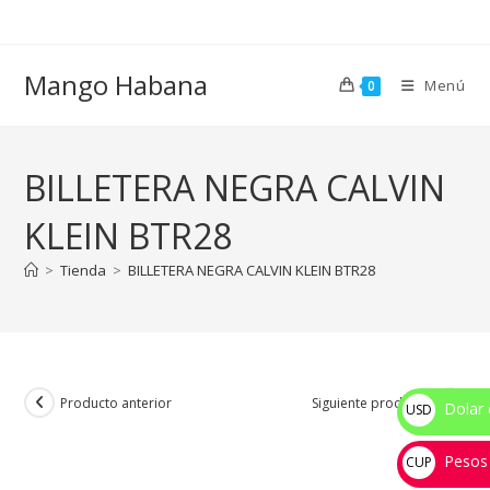
Ir
al
contenido
Mango Habana
Menú
0
BILLETERA NEGRA CALVIN
KLEIN BTR28
>
Tienda
>
BILLETERA NEGRA CALVIN KLEIN BTR28
Producto anterior
Siguiente producto
Dolar 
USD
$
Pesos
CUP