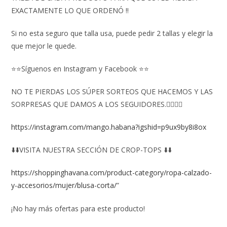
EXACTAMENTE LO QUE ORDENÓ ‼️
Si no esta seguro que talla usa, puede pedir 2 tallas y elegir la
que mejor le quede.
⭐⭐Síguenos en Instagram y Facebook ⭐⭐
NO TE PIERDAS LOS SÚPER SORTEOS QUE HACEMOS Y LAS
SORPRESAS QUE DAMOS A LOS SEGUIDORES.👇🏻👇🏻
https://instagram.com/mango.habana?igshid=p9ux9by8i8ox
⬇️⬇️VISITA NUESTRA SECCIÓN DE CROP-TOPS ⬇️⬇️
https://shoppinghavana.com/product-category/ropa-calzado-
y-accesorios/mujer/blusa-corta/
”
¡No hay más ofertas para este producto!