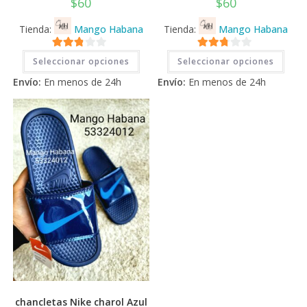
$
60
$
60
Tienda:
Mango Habana
Tienda:
Mango Habana
Este
Este
2.71
2.71
Seleccionar opciones
Seleccionar opciones
producto
prod
tiene
tiene
de 5
de 5
Envío:
En menos de 24h
Envío:
En menos de 24h
múltiples
múlti
variantes.
varia
Las
Las
opciones
opci
se
se
pueden
pued
elegir
elegi
en
en
la
la
página
pági
de
de
producto
prod
chancletas Nike charol Azul