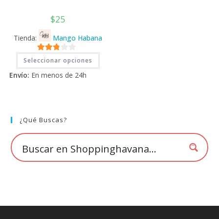
$
25
Tienda:
Mango Habana
Este
2.71
Seleccionar opciones
producto
tiene
de 5
Envío:
En menos de 24h
múltiples
variantes.
Las
opciones
se
pueden
elegir
¿Qué Buscas?
en
la
página
de
producto