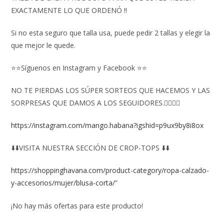
EXACTAMENTE LO QUE ORDENÓ ‼️
Si no esta seguro que talla usa, puede pedir 2 tallas y elegir la
que mejor le quede.
⭐⭐Síguenos en Instagram y Facebook ⭐⭐
NO TE PIERDAS LOS SÚPER SORTEOS QUE HACEMOS Y LAS
SORPRESAS QUE DAMOS A LOS SEGUIDORES.👇🏻👇🏻
https://instagram.com/mango.habana?igshid=p9ux9by8i8ox
⬇️⬇️VISITA NUESTRA SECCIÓN DE CROP-TOPS ⬇️⬇️
https://shoppinghavana.com/product-category/ropa-calzado-
y-accesorios/mujer/blusa-corta/
”
¡No hay más ofertas para este producto!