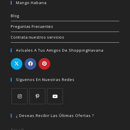
Mango Habana
Blog
Preguntas Frecuentes
Contrata nuestros servicios
Avísales A Tus Amigos De ShoppingHavana
Síguenos En Nuestras Redes
Se
Se
Se
abre
abre
abre
¿ Deseas Recibir Las Últimas Ofertas ?
en
en
en
una
una
una