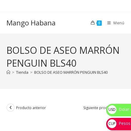
Ir
al
contenido
Mango Habana
Menú
0
BOLSO DE ASEO MARRÓN
PENGUIN BLS40
>
Tienda
>
BOLSO DE ASEO MARRÓN PENGUIN BLS40
Producto anterior
Siguiente producto
Dolar 
USD
$
Pesos
CUP