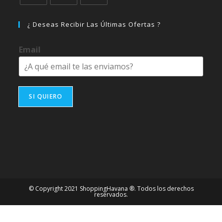
Se
Se
Se
abre
abre
abre
¿ Deseas Recibir Las Últimas Ofertas ?
en
en
en
una
una
una
Email
nueva
nueva
nueva
pestaña
pestaña
pestaña
SI QUIERO
© Copyright 2021 ShoppingHavana ®. Todos los derechos
reservados.