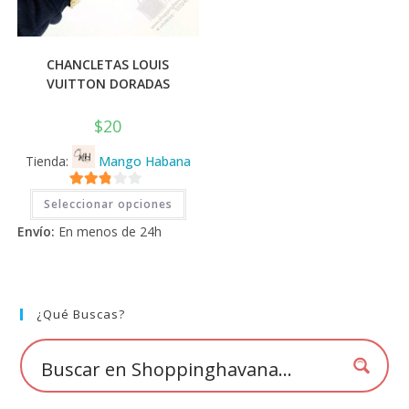
CHANCLETAS LOUIS
VUITTON DORADAS
$
20
Tienda:
Mango Habana
Este
2.71
Seleccionar opciones
producto
tiene
de 5
Envío:
En menos de 24h
múltiples
variantes.
Las
opciones
se
pueden
elegir
¿Qué Buscas?
en
la
página
de
producto