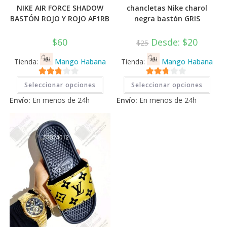
NIKE AIR FORCE SHADOW
chancletas Nike charol
BASTÓN ROJO Y ROJO AF1RB
negra bastón GRIS
$
60
Desde:
$
20
$
25
Tienda:
Mango Habana
Tienda:
Mango Habana
Este
Este
2.71
2.71
Seleccionar opciones
Seleccionar opciones
producto
prod
tiene
tiene
de 5
de 5
Envío:
En menos de 24h
Envío:
En menos de 24h
múltiples
múlti
variantes.
varia
Las
Las
opciones
opci
se
se
pueden
pued
elegir
elegi
en
en
la
la
página
pági
de
de
producto
prod