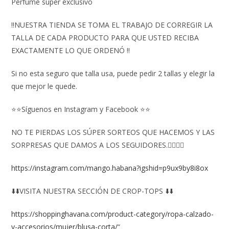
Perfume super exclusivo
‼️NUESTRA TIENDA SE TOMA EL TRABAJO DE CORREGIR LA
TALLA DE CADA PRODUCTO PARA QUE USTED RECIBA
EXACTAMENTE LO QUE ORDENÓ ‼️
Si no esta seguro que talla usa, puede pedir 2 tallas y elegir la
que mejor le quede.
⭐⭐Síguenos en Instagram y Facebook ⭐⭐
NO TE PIERDAS LOS SÚPER SORTEOS QUE HACEMOS Y LAS
SORPRESAS QUE DAMOS A LOS SEGUIDORES.👇🏻👇🏻
https://instagram.com/mango.habana?igshid=p9ux9by8i8ox
⬇️⬇️VISITA NUESTRA SECCIÓN DE CROP-TOPS ⬇️⬇️
https://shoppinghavana.com/product-category/ropa-calzado-
y-accesorios/mujer/blusa-corta/
“