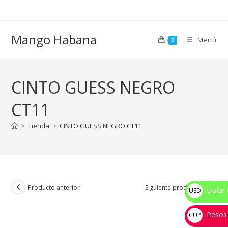
Ir
al
contenido
Mango Habana
Menú
0
CINTO GUESS NEGRO
CT11
>
Tienda
>
CINTO GUESS NEGRO CT11
Producto anterior
Siguiente producto
Dolar 
USD
$
Pesos
CUP