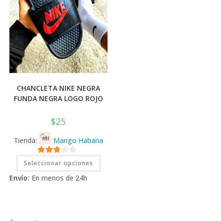
producto
prod
CHANCLETA NIKE NEGRA
FUNDA NEGRA LOGO ROJO
$
25
Tienda:
Mango Habana
Este
2.71
Seleccionar opciones
producto
tiene
de 5
Envío:
En menos de 24h
múltiples
variantes.
Las
opciones
se
pueden
elegir