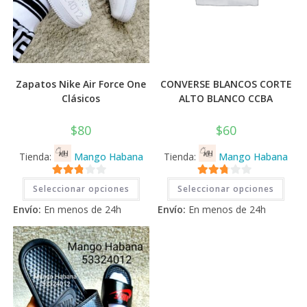
Zapatos Nike Air Force One
CONVERSE BLANCOS CORTE
Clásicos
ALTO BLANCO CCBA
$
80
$
60
Tienda:
Mango Habana
Tienda:
Mango Habana
Este
Este
2.71
2.71
Seleccionar opciones
Seleccionar opciones
producto
prod
tiene
tiene
de 5
de 5
Envío:
En menos de 24h
Envío:
En menos de 24h
múltiples
múlti
variantes.
varia
Las
Las
opciones
opci
se
se
pueden
pued
elegir
elegi
en
en
la
la
página
pági
de
de