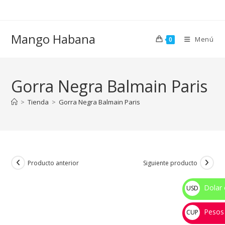
Ir
al
contenido
Mango Habana
Menú
0
Gorra Negra Balmain Paris
>
Tienda
>
Gorra Negra Balmain Paris
Producto anterior
Siguiente producto
Dolar 
USD
$
Pesos
CUP