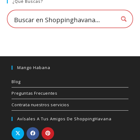
¿Qué Buscas?
en
la
página
de
producto
Mango Habana
Blog
Preguntas Frecuentes
Contrata nuestros servicios
Avísales A Tus Amigos De ShoppingHavana