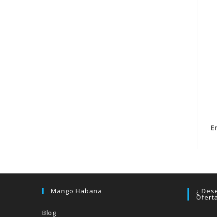
E
Mango Habana
¿ Dese
Ofert
Blog