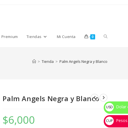
Alternar
s Premium
Tiendas
Mi Cuenta
0
búsqueda
>
Tienda
>
Palm Angels Negra y Blanco
de
Palm Angels Negra y Blanco
la
Dolar 
USD
$
$
6,000
Pesos
web
CUP