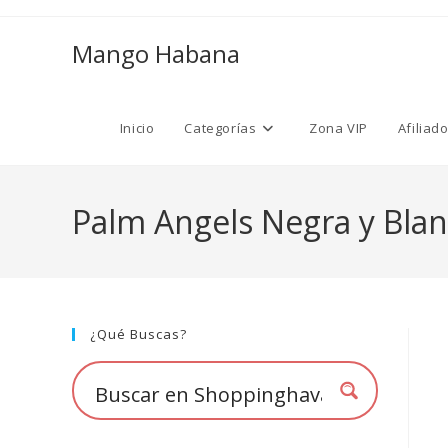
Ir
al
Mango Habana
contenido
Inicio
Categorías
Zona VIP
Afiliad
Palm Angels Negra y Bla
¿Qué Buscas?