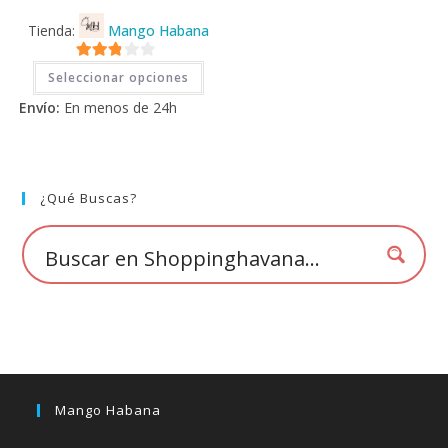
Tienda:
Mango Habana
Este
2.71
Seleccionar opciones
producto
tiene
de 5
Envío:
En menos de 24h
múltiples
variantes.
Las
opciones
se
pueden
elegir
¿Qué Buscas?
en
la
página
de
producto
Mango Habana