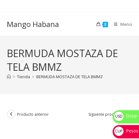
Ir
al
contenido
Mango Habana
Menú
0
BERMUDA MOSTAZA DE
TELA BMMZ
>
Tienda
>
BERMUDA MOSTAZA DE TELA BMMZ
Producto anterior
Siguiente producto
Dolar 
USD
$
Pesos
CUP