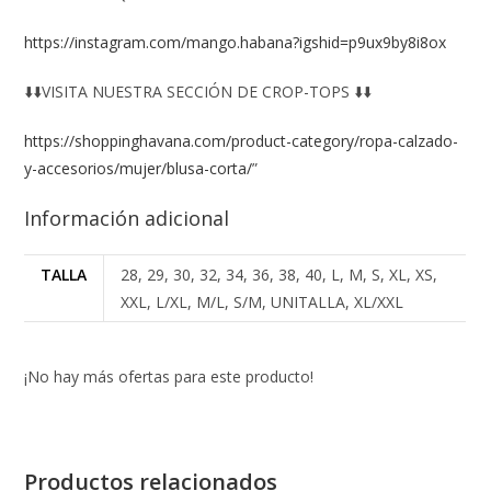
https://instagram.com/mango.habana?igshid=p9ux9by8i8ox
⬇️⬇️VISITA NUESTRA SECCIÓN DE CROP-TOPS ⬇️⬇️
https://shoppinghavana.com/product-category/ropa-calzado-
y-accesorios/mujer/blusa-corta/
”
Información adicional
TALLA
28, 29, 30, 32, 34, 36, 38, 40, L, M, S, XL, XS,
XXL, L/XL, M/L, S/M, UNITALLA, XL/XXL
¡No hay más ofertas para este producto!
Productos relacionados