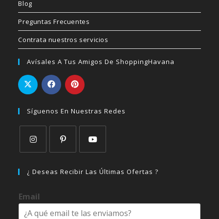
Blog
Preguntas Frecuentes
Contrata nuestros servicios
Avísales A Tus Amigos De ShoppingHavana
Síguenos En Nuestras Redes
Se
Se
Se
abre
abre
abre
¿ Deseas Recibir Las Últimas Ofertas ?
en
en
en
una
una
una
Email
nueva
nueva
nueva