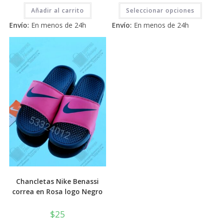
Este
2.71
2.71
Añadir al carrito
Seleccionar opciones
prod
tiene
de 5
de 5
Envío:
En menos de 24h
Envío:
En menos de 24h
múlti
varia
Las
opci
se
pued
elegi
en
la
pági
de
prod
Chancletas Nike Benassi
correa en Rosa logo Negro
$
25