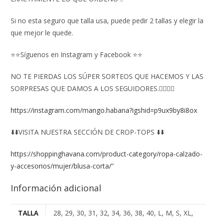
Si no esta seguro que talla usa, puede pedir 2 tallas y elegir la
que mejor le quede.
⭐⭐Síguenos en Instagram y Facebook ⭐⭐
NO TE PIERDAS LOS SÚPER SORTEOS QUE HACEMOS Y LAS
SORPRESAS QUE DAMOS A LOS SEGUIDORES.👇🏻👇🏻
https://instagram.com/mango.habana?igshid=p9ux9by8i8ox
⬇️⬇️VISITA NUESTRA SECCIÓN DE CROP-TOPS ⬇️⬇️
https://shoppinghavana.com/product-category/ropa-calzado-
y-accesorios/mujer/blusa-corta/
”
Información adicional
TALLA
28, 29, 30, 31, 32, 34, 36, 38, 40, L, M, S, XL,