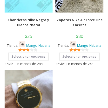
Chancletas Nike Negra y
Zapatos Nike Air Force One
Blanca charol
Clásicos
$
25
$
80
Tienda:
Mango Habana
Tienda:
Mango Habana
Este
Este
2.71
2.71
Seleccionar opciones
Seleccionar opciones
producto
prod
tiene
tiene
de 5
de 5
Envío:
En menos de 24h
Envío:
En menos de 24h
múltiples
múlti
variantes.
varia
Las
Las
opciones
opci
se
se
pueden
pued
elegir
elegi
en
en
la
la
página
pági
de
de
producto
prod