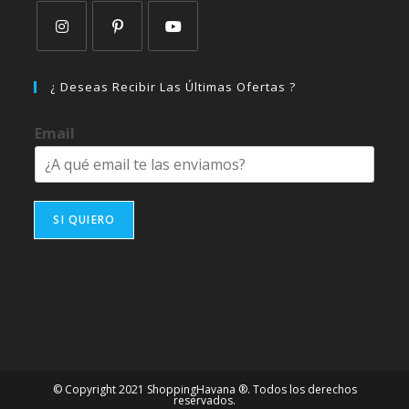
Se
Se
Se
abre
abre
abre
¿ Deseas Recibir Las Últimas Ofertas ?
en
en
en
una
una
una
Email
nueva
nueva
nueva
pestaña
pestaña
pestaña
SI QUIERO
© Copyright 2021 ShoppingHavana ®. Todos los derechos
reservados.