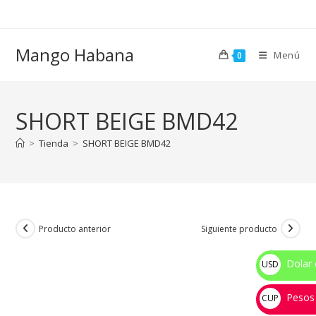
Ir
al
contenido
Mango Habana
Menú
0
SHORT BEIGE BMD42
>
Tienda
>
SHORT BEIGE BMD42
Producto anterior
Siguiente producto
Dolar 
USD
$
Pesos
CUP