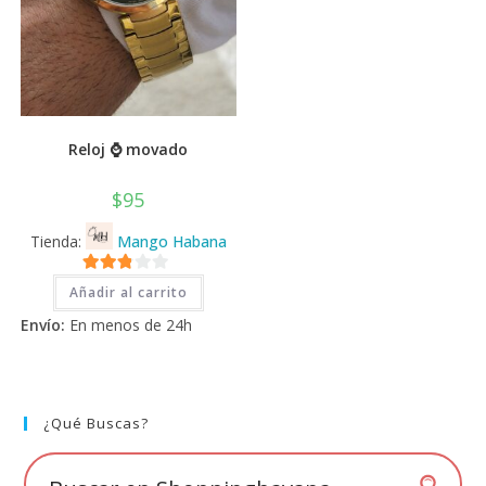
Reloj ⌚ movado
$
95
Tienda:
Mango Habana
2.71
Añadir al carrito
de 5
Envío:
En menos de 24h
¿Qué Buscas?