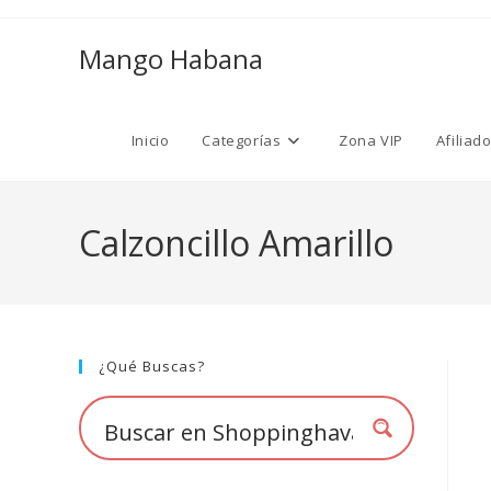
Ir
al
Mango Habana
contenido
Inicio
Categorías
Zona VIP
Afiliad
Calzoncillo Amarillo
¿Qué Buscas?