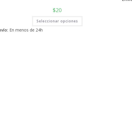
$
20
Este
Seleccionar opciones
producto
tiene
nvío:
En menos de 24h
múltiples
variantes.
Las
opciones
se
pueden
elegir
en
la
página
de
producto