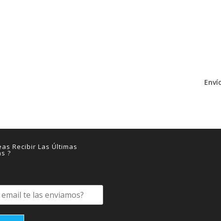
Envío
as Recibir Las Últimas
as ?