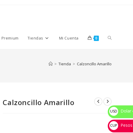
Alternar
s Premium
Tiendas
Mi Cuenta
0
búsqueda
>
Tienda
>
Calzoncillo Amarillo
de
Calzoncillo Amarillo
la
Dolar 
USD
$
Pesos
web
CUP