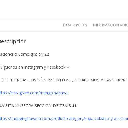
DESCRIPCIÓN
INFORMACIÓN ADI
Descripción
alzoncillo uomo gris ckk22
Síguenos en Instagram y Facebook ⭐
O TE PIERDAS LOS SÚPER SORTEOS QUE HACEMOS Y LAS SORPRESA
ttps://instagram.com/mango.habana
️⬇️VISITA NUESTRA SECCIÓN DE TENIS ⬇️⬇️
ttps://shoppinghavana.com/product-category/ropa-calzado-y-acceso