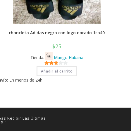
chancleta Adidas negra con logo dorado 1ca40
$
25
Tienda:
Mango Habana
2.71
Añadir al carrito
de 5
nvío:
En menos de 24h
as Recibir Las Últimas
as ?