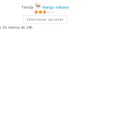
Tienda:
Mango Habana
Este
2.71
Seleccionar opciones
producto
tiene
de 5
:
En menos de 24h
múltiples
variantes.
Las
opciones
se
pueden
elegir
en
la
página
de
producto