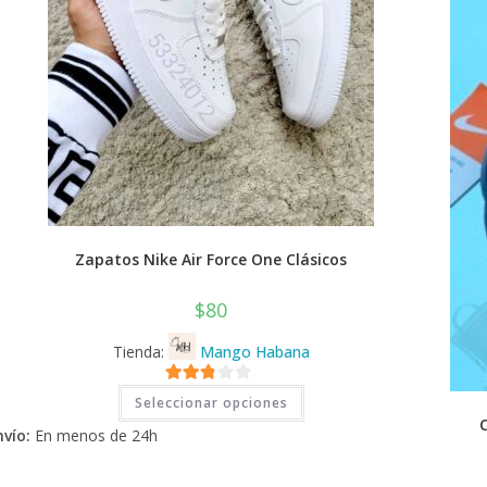
Zapatos Nike Air Force One Clásicos
$
80
Tienda:
Mango Habana
Este
2.71
Seleccionar opciones
producto
tiene
de 5
nvío:
En menos de 24h
múltiples
variantes.
Las
opciones