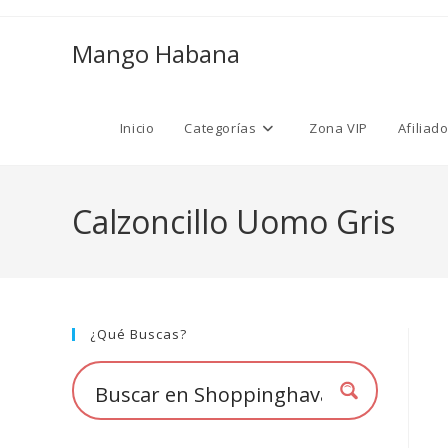
Ir
al
Mango Habana
contenido
Inicio
Categorías
Zona VIP
Afiliad
Calzoncillo Uomo Gris
¿Qué Buscas?