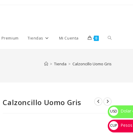
Alternar
s Premium
Tiendas
Mi Cuenta
0
búsqueda
>
Tienda
>
Calzoncillo Uomo Gris
de
Calzoncillo Uomo Gris
la
Dolar 
USD
$
Pesos
web
CUP