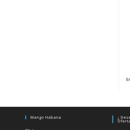
E
Mango Habana
¿ Dese
Ofert