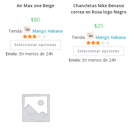
Air Max one Beige
Chancletas Nike Benassi
correa en Rosa logo Negro
$
80
$
25
Tienda:
Mango Habana
Tienda:
Mango Habana
Este
2.71
Seleccionar opciones
producto
Este
2.71
tiene
de 5
Seleccionar opciones
prod
Envío:
En menos de 24h
múltiples
tiene
de 5
variantes.
Envío:
En menos de 24h
múlti
Las
varia
opciones
Las
se
opci
pueden
se
elegir
pued
en
elegi
la
en
página
la
de
pági
producto
de
prod