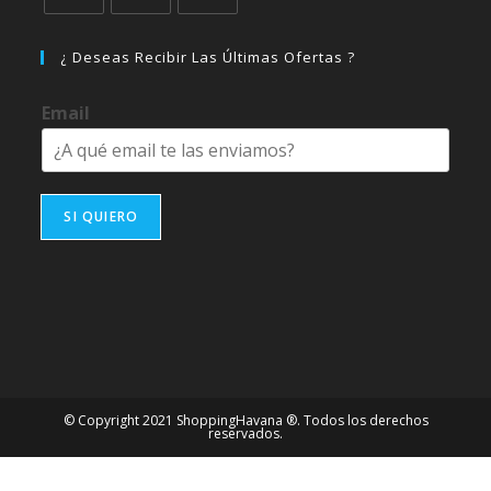
Se
Se
Se
abre
abre
abre
¿ Deseas Recibir Las Últimas Ofertas ?
en
en
en
una
una
una
Email
nueva
nueva
nueva
pestaña
pestaña
pestaña
SI QUIERO
© Copyright 2021 ShoppingHavana ®. Todos los derechos
reservados.