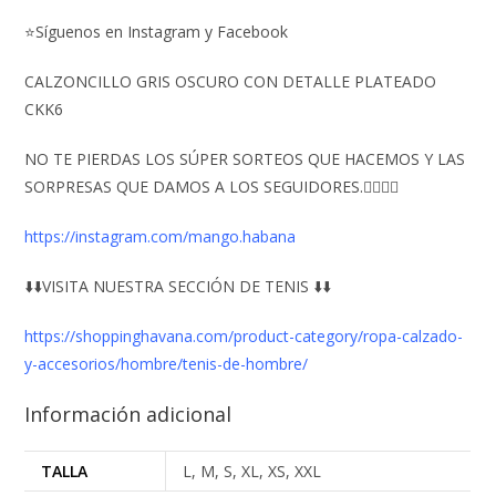
⭐Síguenos en Instagram y Facebook
CALZONCILLO GRIS OSCURO CON DETALLE PLATEADO
CKK6
NO TE PIERDAS LOS SÚPER SORTEOS QUE HACEMOS Y LAS
SORPRESAS QUE DAMOS A LOS SEGUIDORES.👇🏻👇🏻
https://instagram.com/mango.habana
⬇️⬇️VISITA NUESTRA SECCIÓN DE TENIS ⬇️⬇️
https://shoppinghavana.com/product-category/ropa-calzado-
y-accesorios/hombre/tenis-de-hombre/
Información adicional
TALLA
L, M, S, XL, XS, XXL