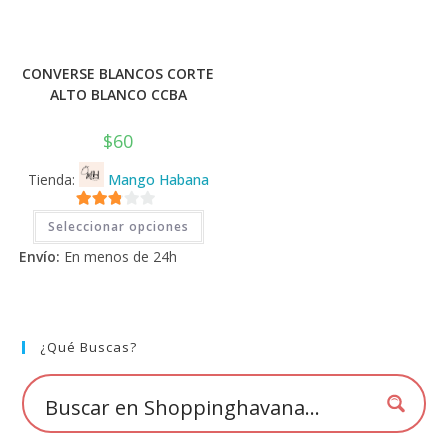
CONVERSE BLANCOS CORTE
ALTO BLANCO CCBA
$
60
Tienda:
Mango Habana
Este
2.71
Seleccionar opciones
producto
tiene
de 5
Envío:
En menos de 24h
múltiples
variantes.
Las
opciones
se
pueden
elegir
¿Qué Buscas?
en
la
página
de
producto