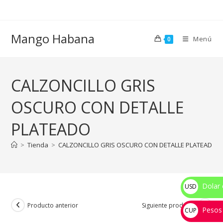
Ir
al
contenido
Mango Habana
Menú
0
CALZONCILLO GRIS
OSCURO CON DETALLE
PLATEADO
>
Tienda
>
CALZONCILLO GRIS OSCURO CON DETALLE PLATEADO
Dolar 
USD
$
Producto anterior
Siguiente producto
Pesos
CUP