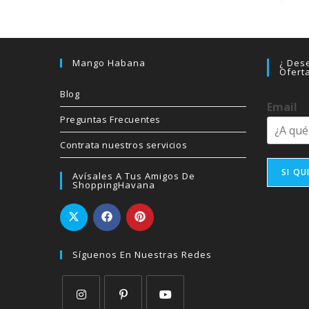
Mango Habana
¿ Dese
Ofert
Blog
Email
Preguntas Frecuentes
Contrata nuestros servicios
SI QU
Avísales A Tus Amigos De
ShoppingHavana
Síguenos En Nuestras Redes