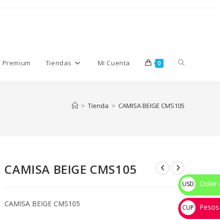
Alternar
s Premium
Tiendas
Mi Cuenta
0
búsqueda
>
Tienda
>
CAMISA BEIGE CMS105
de
CAMISA BEIGE CMS105
la
Dolar 
USD
$
CAMISA BEIGE CMS105
Pesos
web
CUP