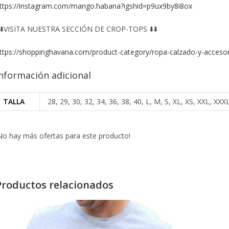
ttps://instagram.com/mango.habana?igshid=p9ux9by8i8ox
️⬇️VISITA NUESTRA SECCIÓN DE CROP-TOPS ⬇️⬇️
ttps://shoppinghavana.com/product-category/ropa-calzado-y-accesor
nformación adicional
TALLA
28, 29, 30, 32, 34, 36, 38, 40, L, M, S, XL, XS, XXL, X
No hay más ofertas para este producto!
Productos relacionados