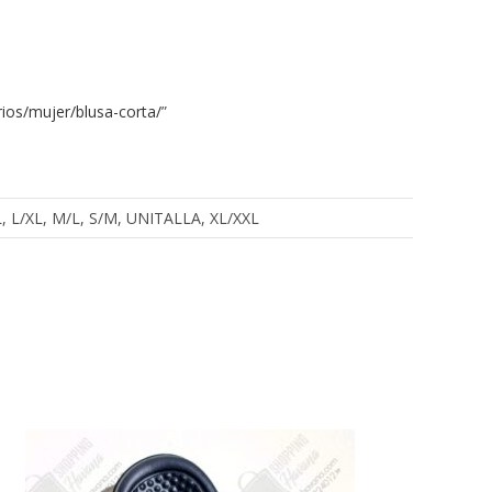
ios/mujer/blusa-corta/
”
XXL, L/XL, M/L, S/M, UNITALLA, XL/XXL