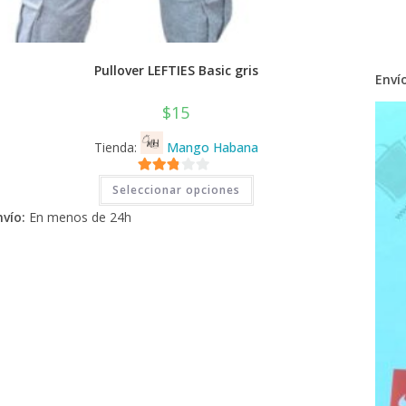
Pullover LEFTIES Basic gris
Envío
$
15
Tienda:
Mango Habana
Este
2.71
Seleccionar opciones
producto
tiene
de 5
nvío:
En menos de 24h
múltiples
variantes.
Las
opciones
se
pueden
elegir
en
la
página
de
producto