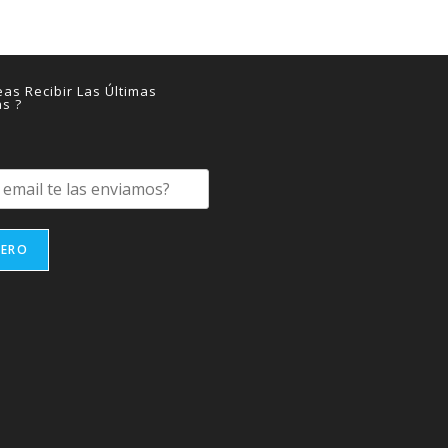
as Recibir Las Últimas
as ?
IERO