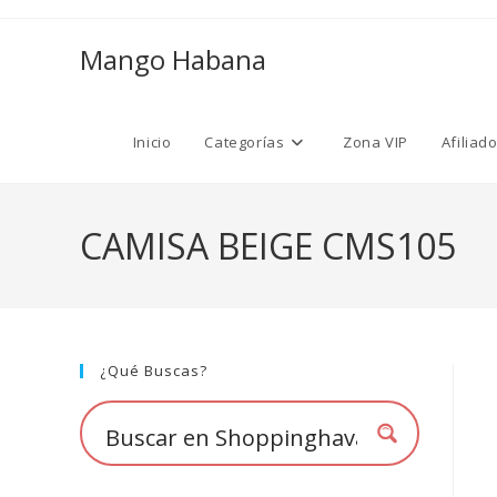
Ir
al
Mango Habana
contenido
Inicio
Categorías
Zona VIP
Afiliad
CAMISA BEIGE CMS105
¿Qué Buscas?