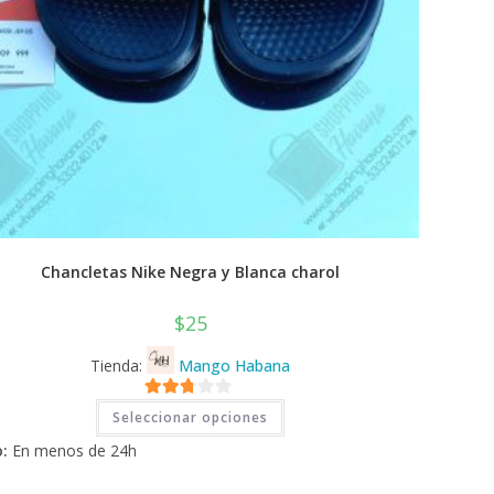
Chancletas Nike Negra y Blanca charol
$
25
Tienda:
Mango Habana
Este
2.71
Seleccionar opciones
producto
tiene
de 5
:
En menos de 24h
múltiples
variantes.
Las