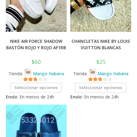
NIKE AIR FORCE SHADOW
CHANCLETAS NIKE BY LOUIS
BASTÓN ROJO Y ROJO AF1RB
VUITTON BLANCAS
$
60
$
25
Tienda:
Mango Habana
Tienda:
Mango Habana
Este
Este
2.71
2.71
Seleccionar opciones
Seleccionar opciones
producto
prod
tiene
tiene
de 5
de 5
Envío:
En menos de 24h
Envío:
En menos de 24h
múltiples
múlti
variantes.
varia
Las
Las
opciones
opci
se
se
pueden
pued
elegir
elegi
en
en
la
la
página
pági