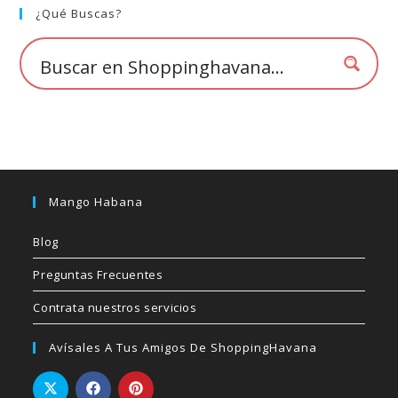
elegir
¿Qué Buscas?
en
la
página
de
producto
Mango Habana
Blog
Preguntas Frecuentes
Contrata nuestros servicios
Avísales A Tus Amigos De ShoppingHavana