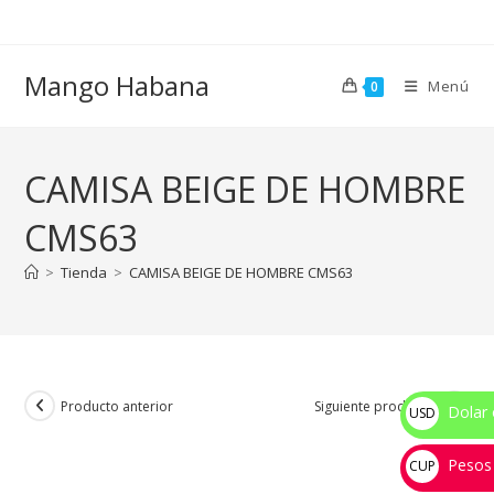
Ir
al
contenido
Mango Habana
Menú
0
CAMISA BEIGE DE HOMBRE
CMS63
>
Tienda
>
CAMISA BEIGE DE HOMBRE CMS63
Producto anterior
Siguiente producto
Dolar 
USD
$
Pesos
CUP