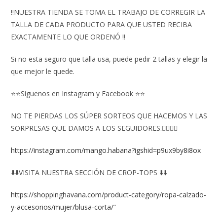
‼️NUESTRA TIENDA SE TOMA EL TRABAJO DE CORREGIR LA
TALLA DE CADA PRODUCTO PARA QUE USTED RECIBA
EXACTAMENTE LO QUE ORDENÓ ‼️
Si no esta seguro que talla usa, puede pedir 2 tallas y elegir la
que mejor le quede.
⭐⭐Síguenos en Instagram y Facebook ⭐⭐
NO TE PIERDAS LOS SÚPER SORTEOS QUE HACEMOS Y LAS
SORPRESAS QUE DAMOS A LOS SEGUIDORES.👇🏻👇🏻
https://instagram.com/mango.habana?igshid=p9ux9by8i8ox
⬇️⬇️VISITA NUESTRA SECCIÓN DE CROP-TOPS ⬇️⬇️
https://shoppinghavana.com/product-category/ropa-calzado-
y-accesorios/mujer/blusa-corta/
”