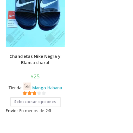
de
de
producto
prod
Chancletas Nike Negra y
Blanca charol
$
25
Tienda:
Mango Habana
Este
2.71
Seleccionar opciones
producto
tiene
de 5
Envío:
En menos de 24h
múltiples
variantes.
Las
opciones
se
pueden