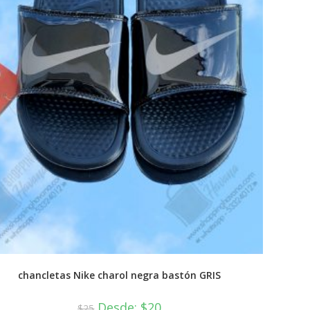
chancletas Nike charol negra bastón GRIS
Desde:
$
20
$
25