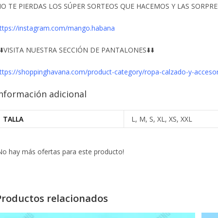
O TE PIERDAS LOS SÚPER SORTEOS QUE HACEMOS Y LAS SORPRESA
ttps://instagram.com/mango.habana
️⬇️VISITA NUESTRA SECCIÓN DE PANTALONES⬇️⬇️
ttps://shoppinghavana.com/product-category/ropa-calzado-y-acceso
nformación adicional
TALLA
L, M, S, XL, XS, XXL
No hay más ofertas para este producto!
Productos relacionados