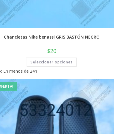
Chancletas Nike benassi GRIS BASTÓN NEGRO
$
20
Este
Seleccionar opciones
producto
tiene
:
En menos de 24h
múltiples
variantes.
Las
opciones
OFERTA!
se
pueden
elegir
en
la
página
de
producto