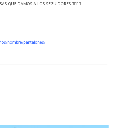
S QUE DAMOS A LOS SEGUIDORES.👇🏻👇🏻
rios/hombre/pantalones/