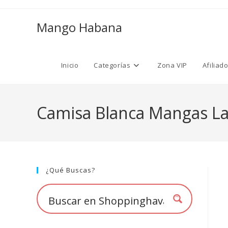
Ir
al
Mango Habana
contenido
Inicio
Categorías
Zona VIP
Afiliad
Camisa Blanca Mangas La
¿Qué Buscas?