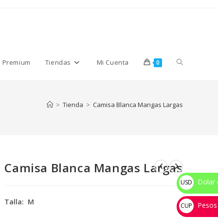
Alternar
s Premium
Tiendas
Mi Cuenta
0
búsqueda
>
Tienda
>
Camisa Blanca Mangas Largas
de
Camisa Blanca Mangas Largas
la
Dolar 
USD
$
Talla: M
Pesos
web
CUP