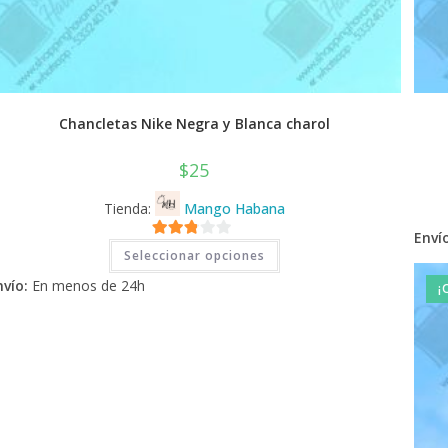
Chancletas Nike Negra y Blanca charol
$
25
Tienda:
Mango Habana
Envío
Este
2.71
Seleccionar opciones
producto
tiene
de 5
nvío:
En menos de 24h
múltiples
¡
variantes.
Las
opciones
se
pueden
elegir
en
la
página
de
producto