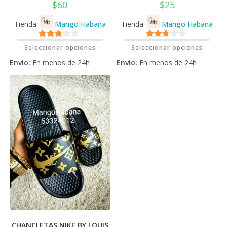
$
60
$
25
Tienda:
Mango Habana
Tienda:
Mango Habana
Este
Este
2.71
2.71
Seleccionar opciones
Seleccionar opciones
producto
prod
tiene
tiene
de 5
de 5
Envío:
En menos de 24h
Envío:
En menos de 24h
múltiples
múlti
variantes.
varia
Las
Las
opciones
opci
se
se
pueden
pued
elegir
elegi
en
en
la
la
página
pági
de
de
producto
prod
CHANCLETAS NIKE BY LOUIS