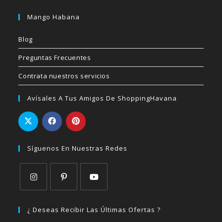
Mango Habana
Blog
Preguntas Frecuentes
Contrata nuestros servicios
Avísales A Tus Amigos De ShoppingHavana
Síguenos En Nuestras Redes
Se
Se
Se
abre
abre
abre
¿ Deseas Recibir Las Últimas Ofertas ?
en
en
en