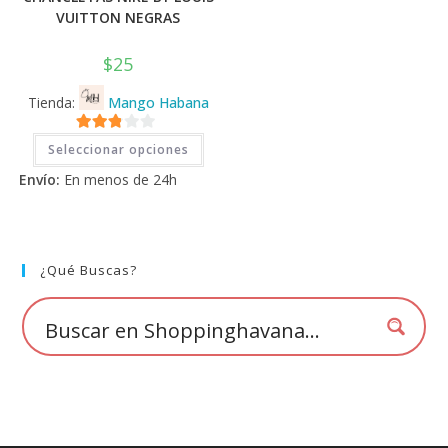
VUITTON NEGRAS
$
25
Tienda:
Mango Habana
Este
2.71
Seleccionar opciones
producto
tiene
de 5
Envío:
En menos de 24h
múltiples
variantes.
Las
opciones
se
pueden
elegir
¿Qué Buscas?
en
la
página
de
producto