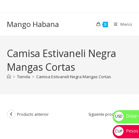
Ir
al
contenido
Mango Habana
Menú
0
Camisa Estivaneli Negra
Mangas Cortas
>
Tienda
>
Camisa Estivaneli Negra Mangas Cortas
Producto anterior
Siguiente producto
Dolar 
USD
$
Pesos
CUP