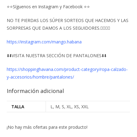
⭐⭐Síguenos en Instagram y Facebook ⭐⭐
NO TE PIERDAS LOS SÚPER SORTEOS QUE HACEMOS Y LAS
SORPRESAS QUE DAMOS A LOS SEGUIDORES.👇🏻👇🏻
https://instagram.com/mango.habana
⬇️⬇️VISITA NUESTRA SECCIÓN DE PANTALONES⬇️⬇️
https://shoppinghavana.com/product-category/ropa-calzado-
y-accesorios/hombre/pantalones/
Información adicional
TALLA
L, M, S, XL, XS, XXL
¡No hay más ofertas para este producto!