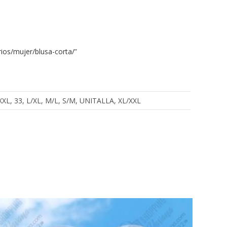
ios/mujer/blusa-corta/
”
, XXXL, 33, L/XL, M/L, S/M, UNITALLA, XL/XXL