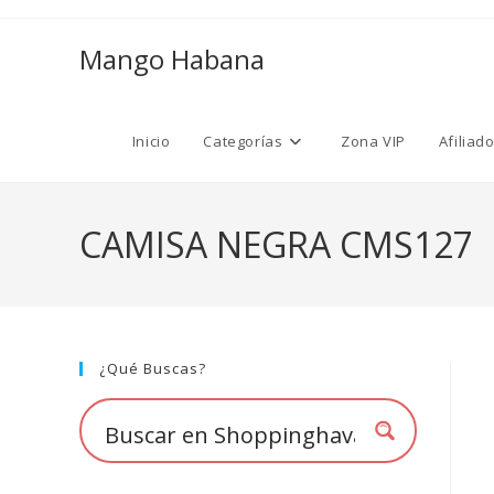
Ir
al
Mango Habana
contenido
Inicio
Categorías
Zona VIP
Afiliad
CAMISA NEGRA CMS127
¿Qué Buscas?