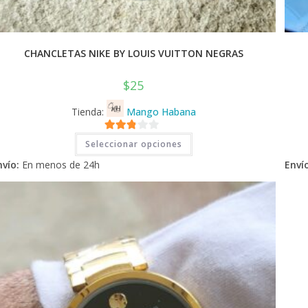
CHANCLETAS NIKE BY LOUIS VUITTON NEGRAS
$
25
Tienda:
Mango Habana
Este
2.71
Seleccionar opciones
producto
tiene
de 5
nvío:
En menos de 24h
Envío
múltiples
variantes.
Las
opciones
se
pueden
elegir
en
la
página
de
producto