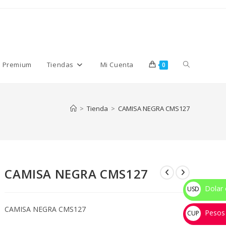
Alternar
s Premium
Tiendas
Mi Cuenta
0
búsqueda
>
Tienda
>
CAMISA NEGRA CMS127
de
CAMISA NEGRA CMS127
la
Dolar 
USD
$
CAMISA NEGRA CMS127
Pesos
web
CUP