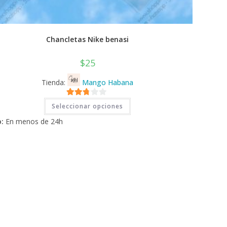
Chancletas Nike benasi
$
25
Tienda:
Mango Habana
Este
2.71
Seleccionar opciones
producto
tiene
de 5
:
En menos de 24h
múltiples
variantes.
Las
opciones
se
pueden
elegir
en
la
página
de
producto