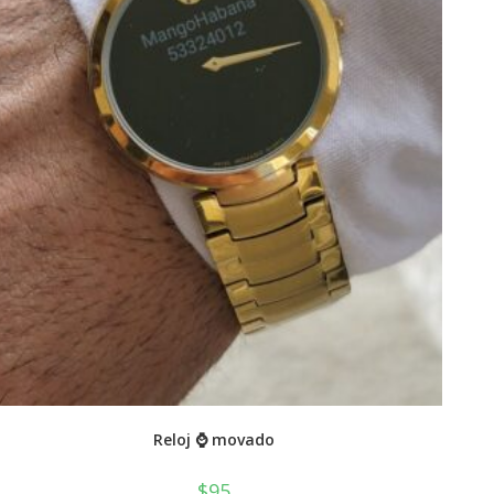
Reloj ⌚ movado
$
95