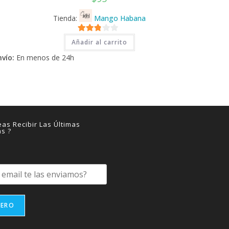
Tienda:
Mango Habana
2.71
Añadir al carrito
de 5
nvío:
En menos de 24h
as Recibir Las Últimas
as ?
IERO