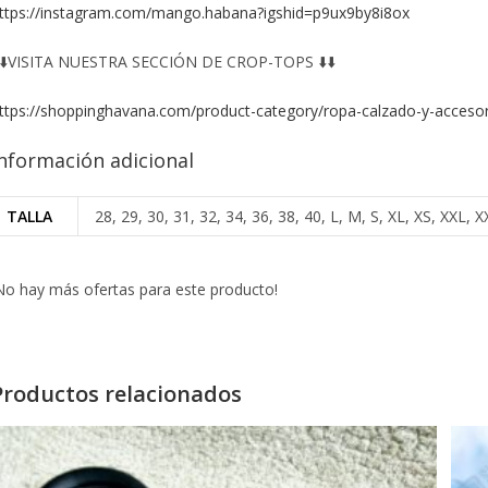
ttps://instagram.com/mango.habana?igshid=p9ux9by8i8ox
️⬇️VISITA NUESTRA SECCIÓN DE CROP-TOPS ⬇️⬇️
ttps://shoppinghavana.com/product-category/ropa-calzado-y-accesor
nformación adicional
TALLA
28, 29, 30, 31, 32, 34, 36, 38, 40, L, M, S, XL, XS, XXL
No hay más ofertas para este producto!
Productos relacionados