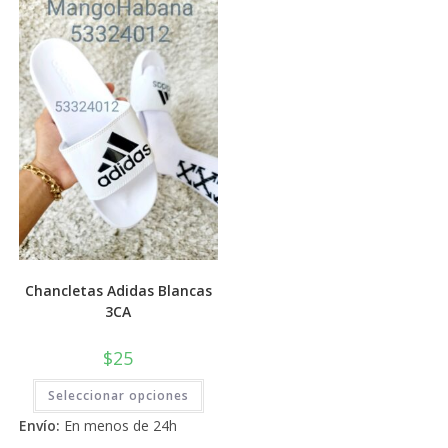
elegi
opciones
en
se
la
pueden
pági
elegir
de
en
prod
la
página
de
producto
Chancletas Adidas Blancas
3CA
$
25
Este
Seleccionar opciones
producto
tiene
Envío:
En menos de 24h
múltiples
variantes.