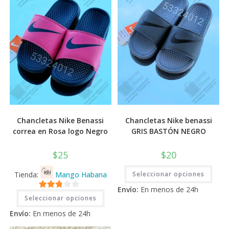
Chancletas Nike Benassi
Chancletas Nike benassi
correa en Rosa logo Negro
GRIS BASTÓN NEGRO
$
25
$
20
Este
Tienda:
Mango Habana
Seleccionar opciones
prod
tiene
Envío:
En menos de 24h
múlti
Este
2.71
varia
Seleccionar opciones
producto
Las
tiene
de 5
opci
Envío:
En menos de 24h
múltiples
se
variantes.
pued
Las