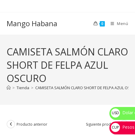
Ir
al
contenido
Mango Habana
Menú
0
CAMISETA SALMÓN CLARO
SHORT DE FELPA AZUL
OSCURO
>
Tienda
>
CAMISETA SALMÓN CLARO SHORT DE FELPA AZUL OSC
Dolar 
USD
$
Producto anterior
Siguiente producto
Pesos
CUP