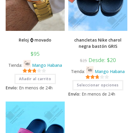
Reloj ⌚ movado
chancletas Nike charol
negra bastón GRIS
$
95
Desde:
$
20
$
25
Tienda:
Mango Habana
Tienda:
Mango Habana
2.71
Añadir al carrito
Este
2.71
de 5
Seleccionar opciones
prod
Envío:
En menos de 24h
tiene
de 5
Envío:
En menos de 24h
múlti
varia
Las
opci
se
pued
elegi
en
la
pági