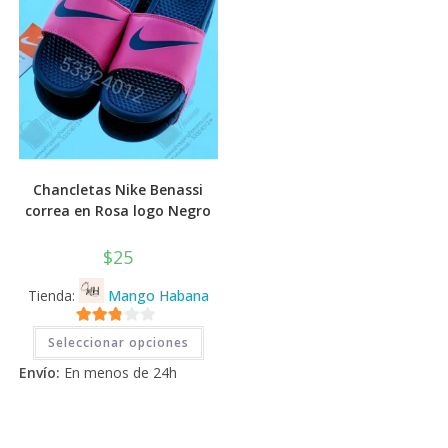
de
prod
Chancletas Nike Benassi
correa en Rosa logo Negro
$
25
Tienda:
Mango Habana
Este
2.71
Seleccionar opciones
producto
tiene
de 5
Envío:
En menos de 24h
múltiples
variantes.
Las
opciones
se
pueden