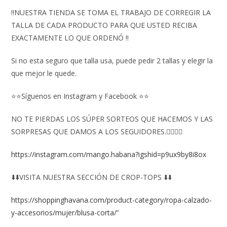
‼️NUESTRA TIENDA SE TOMA EL TRABAJO DE CORREGIR LA
TALLA DE CADA PRODUCTO PARA QUE USTED RECIBA
EXACTAMENTE LO QUE ORDENÓ ‼️
Si no esta seguro que talla usa, puede pedir 2 tallas y elegir la
que mejor le quede.
⭐⭐Síguenos en Instagram y Facebook ⭐⭐
NO TE PIERDAS LOS SÚPER SORTEOS QUE HACEMOS Y LAS
SORPRESAS QUE DAMOS A LOS SEGUIDORES.👇🏻👇🏻
https://instagram.com/mango.habana?igshid=p9ux9by8i8ox
⬇️⬇️VISITA NUESTRA SECCIÓN DE CROP-TOPS ⬇️⬇️
https://shoppinghavana.com/product-category/ropa-calzado-
y-accesorios/mujer/blusa-corta/
”