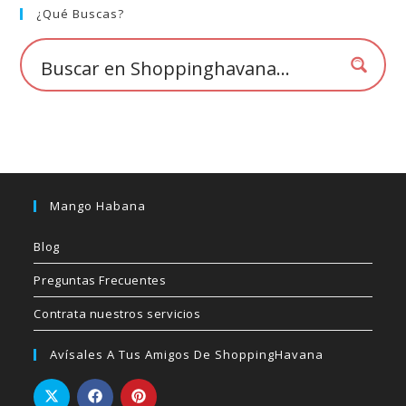
elegir
¿Qué Buscas?
en
la
página
de
producto
Mango Habana
Blog
Preguntas Frecuentes
Contrata nuestros servicios
Avísales A Tus Amigos De ShoppingHavana