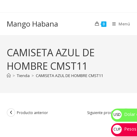
Ir
al
contenido
Mango Habana
Menú
0
CAMISETA AZUL DE
HOMBRE CMST11
>
Tienda
>
CAMISETA AZUL DE HOMBRE CMST11
Producto anterior
Siguiente producto
Dolar 
USD
$
Pesos
CUP