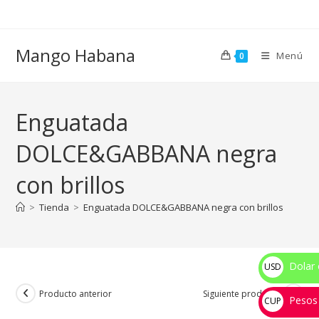
Ir
al
contenido
Mango Habana
Menú
0
Enguatada
DOLCE&GABBANA negra
con brillos
>
Tienda
>
Enguatada DOLCE&GABBANA negra con brillos
Dolar 
USD
$
Producto anterior
Siguiente producto
Pesos
CUP