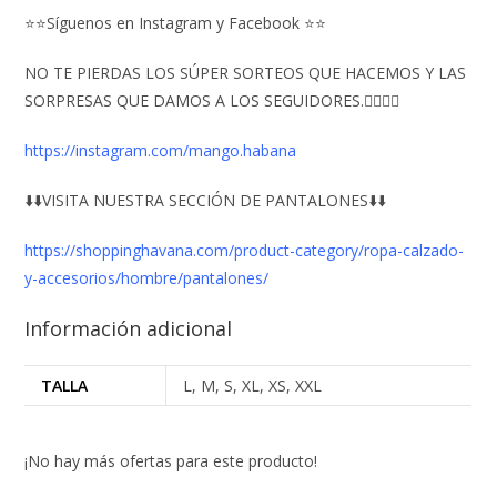
⭐⭐Síguenos en Instagram y Facebook ⭐⭐
NO TE PIERDAS LOS SÚPER SORTEOS QUE HACEMOS Y LAS
SORPRESAS QUE DAMOS A LOS SEGUIDORES.👇🏻👇🏻
https://instagram.com/mango.habana
⬇️⬇️VISITA NUESTRA SECCIÓN DE PANTALONES⬇️⬇️
https://shoppinghavana.com/product-category/ropa-calzado-
y-accesorios/hombre/pantalones/
Información adicional
TALLA
L, M, S, XL, XS, XXL
¡No hay más ofertas para este producto!