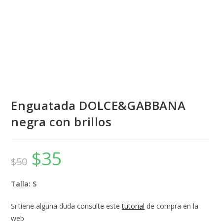
Enguatada DOLCE&GABBANA
negra con brillos
$
35
El
El
$
50
precio
precio
original
actual
era:
es:
$50.
$35.
Talla: S
Si tiene alguna duda consulte este
tutorial
de compra en la
web