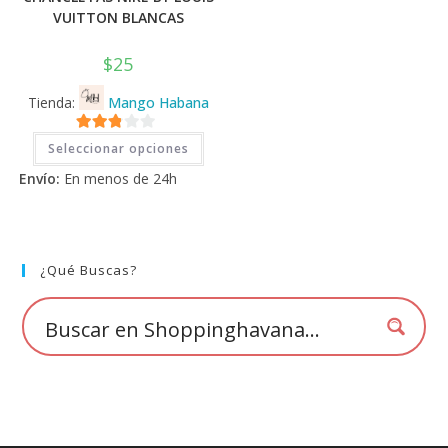
VUITTON BLANCAS
$
25
Tienda:
Mango Habana
Este
2.71
Seleccionar opciones
producto
tiene
de 5
Envío:
En menos de 24h
múltiples
variantes.
Las
opciones
se
pueden
elegir
¿Qué Buscas?
en
la
página
de
producto