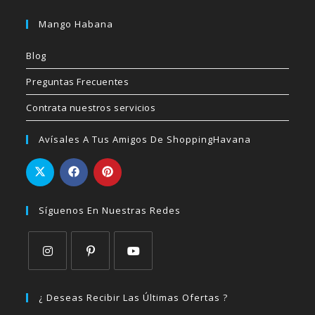
Mango Habana
Blog
Preguntas Frecuentes
Contrata nuestros servicios
Avísales A Tus Amigos De ShoppingHavana
Síguenos En Nuestras Redes
Se
Se
Se
abre
abre
abre
¿ Deseas Recibir Las Últimas Ofertas ?
en
en
en