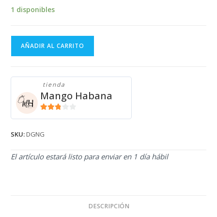
1 disponibles
Enguatada
AÑADIR AL CARRITO
DOLCE&GABBANA
negra
con
tienda
brillos
Mango Habana
cantidad
2.71
de 5
SKU:
DGNG
El artículo estará listo para enviar en 1 día hábil
DESCRIPCIÓN