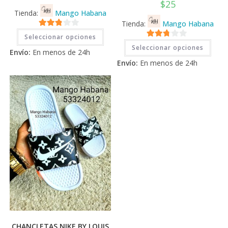
$
25
Tienda:
Mango Habana
Tienda:
Mango Habana
Este
2.71
Seleccionar opciones
producto
Este
2.71
tiene
de 5
Seleccionar opciones
prod
Envío:
En menos de 24h
múltiples
tiene
de 5
variantes.
Envío:
En menos de 24h
múlti
Las
varia
opciones
Las
se
opci
pueden
se
elegir
pued
en
elegi
la
en
página
la
de
pági
producto
de
prod
CHANCLETAS NIKE BY LOUIS