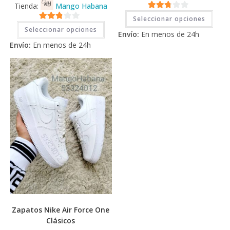
Tienda:
Mango Habana
Este
2.71
Seleccionar opciones
prod
Este
2.71
tiene
de 5
Seleccionar opciones
producto
Envío:
En menos de 24h
múlti
tiene
de 5
varia
Envío:
En menos de 24h
múltiples
Las
variantes.
opci
Las
se
opciones
pued
se
elegi
pueden
en
elegir
la
en
pági
la
de
página
prod
de
producto
Zapatos Nike Air Force One
Clásicos