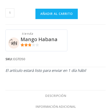
ENGUATADA
AÑADIR AL CARRITO
HILFIGER
EGTD50
cantidad
tienda
Mango Habana
2.71
de 5
SKU:
EGTD50
El artículo estará listo para enviar en 1 día hábil
DESCRIPCIÓN
INFORMACIÓN ADICIONAL