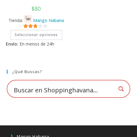
$
80
Tienda:
Mango Habana
Este
2.71
Seleccionar opciones
producto
tiene
de 5
Envío:
En menos de 24h
múltiples
variantes.
Las
opciones
se
pueden
elegir
¿Qué Buscas?
en
la
página
de
producto
Mango Habana