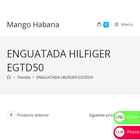
Ir
al
contenido
Mango Habana
Menú
0
ENGUATADA HILFIGER
EGTD50
>
Tienda
>
ENGUATADA HILFIGER EGTD50
Producto anterior
Siguiente producto
Dolar 
USD
$
Pesos
CUP