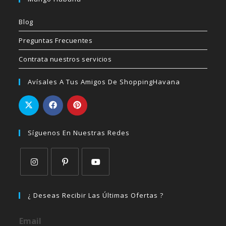
Blog
Preguntas Frecuentes
Contrata nuestros servicios
Avísales A Tus Amigos De ShoppingHavana
Síguenos En Nuestras Redes
Se
Se
Se
abre
abre
abre
¿ Deseas Recibir Las Últimas Ofertas ?
en
en
en
una
una
una
Email