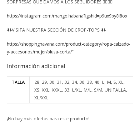
SORPRESAS QUE DAMOS A LOS SEGUIDORES.👇🏻👇🏻
https://instagram.com/mango.habana?igshid=p9ux9by8i8ox
⬇️⬇️VISITA NUESTRA SECCIÓN DE CROP-TOPS ⬇️⬇️
https://shoppinghavana.com/product-category/ropa-calzado-
y-accesorios/mujer/blusa-corta/
”
Información adicional
TALLA
28, 29, 30, 31, 32, 34, 36, 38, 40, L, M, S, XL,
XS, XXL, XXXL, 33, L/XL, M/L, S/M, UNITALLA,
XL/XXL
¡No hay más ofertas para este producto!