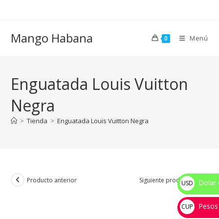
Ir
al
contenido
Mango Habana
Menú
0
Enguatada Louis Vuitton
Negra
>
Tienda
>
Enguatada Louis Vuitton Negra
Producto anterior
Siguiente producto
Dolar 
USD
$
Pesos
CUP