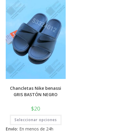
Las
elegi
opciones
en
se
la
pueden
pági
elegir
de
en
prod
la
página
de
producto
Chancletas Nike benassi
GRIS BASTÓN NEGRO
$
20
Este
Seleccionar opciones
producto
tiene
Envío:
En menos de 24h
múltiples
variantes.