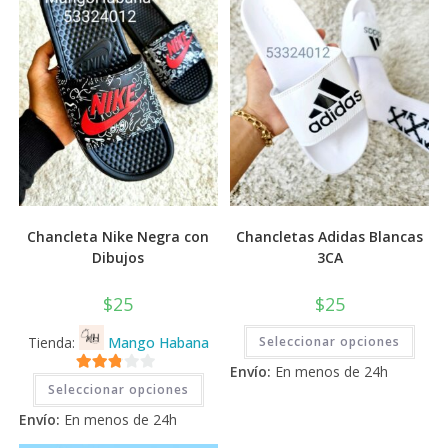
Chancleta Nike Negra con
Chancletas Adidas Blancas
Dibujos
3CA
$
25
$
25
Este
Tienda:
Mango Habana
Seleccionar opciones
prod
tiene
Envío:
En menos de 24h
múlti
Este
2.71
varia
Seleccionar opciones
producto
Las
tiene
de 5
opci
Envío:
En menos de 24h
múltiples
se
variantes.
pued