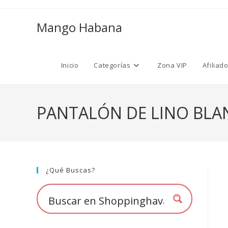
Ir
al
Mango Habana
contenido
Inicio
Categorías
Zona VIP
Afiliad
PANTALÓN DE LINO BLA
¿Qué Buscas?