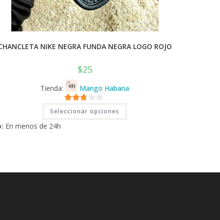
CHANCLETA NIKE NEGRA FUNDA NEGRA LOGO ROJO
$
25
Tienda:
Mango Habana
Este
2.71
Seleccionar opciones
producto
tiene
de 5
:
En menos de 24h
múltiples
variantes.
Las
opciones
se
pueden
elegir
en
la
página
de
producto