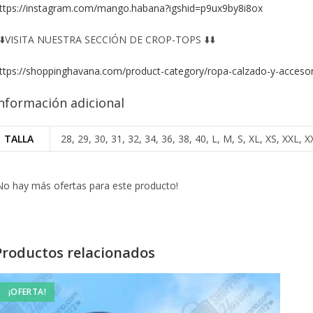
ttps://instagram.com/mango.habana?igshid=p9ux9by8i8ox
️⬇️VISITA NUESTRA SECCIÓN DE CROP-TOPS ⬇️⬇️
ttps://shoppinghavana.com/product-category/ropa-calzado-y-accesor
nformación adicional
TALLA
28, 29, 30, 31, 32, 34, 36, 38, 40, L, M, S, XL, XS, XXL
No hay más ofertas para este producto!
Productos relacionados
¡OFERTA!