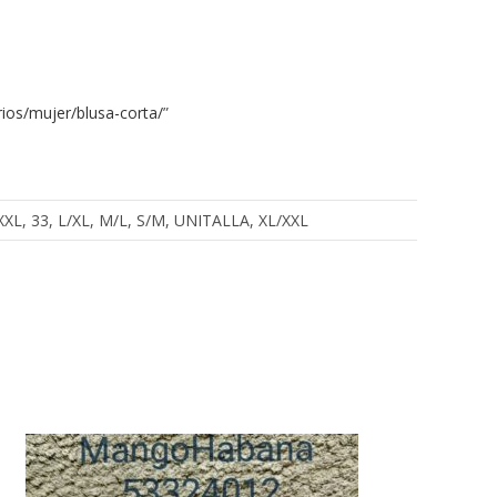
ios/mujer/blusa-corta/
”
, XXXL, 33, L/XL, M/L, S/M, UNITALLA, XL/XXL