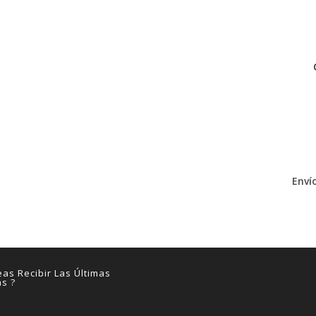
Envío
as Recibir Las Últimas
as ?