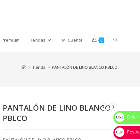
Alternar
s Premium
Tiendas
Mi Cuenta
0
búsqueda
>
Tienda
>
PANTALÓN DE LINO BLANCO PBLCO
de
PANTALÓN DE LINO BLANCO
la
PBLCO
Dolar 
USD
$
Pesos
web
CUP
PANTALÓN DE LINO BLANCO PBLCO