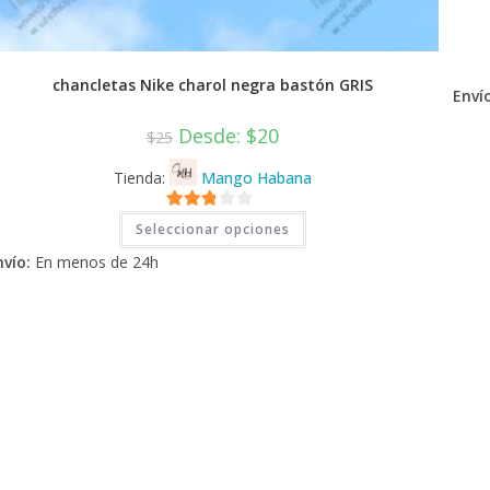
chancletas Nike charol negra bastón GRIS
Envío
Desde:
$
20
$
25
Tienda:
Mango Habana
Este
2.71
Seleccionar opciones
producto
tiene
de 5
nvío:
En menos de 24h
múltiples
variantes.
Las
opciones
se
pueden
elegir
en
la
página
de
producto