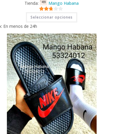
Tienda:
Mango Habana
Este
2.71
Seleccionar opciones
producto
tiene
de 5
:
En menos de 24h
múltiples
variantes.
Las
opciones
se
pueden
elegir
en
la
página
de
producto