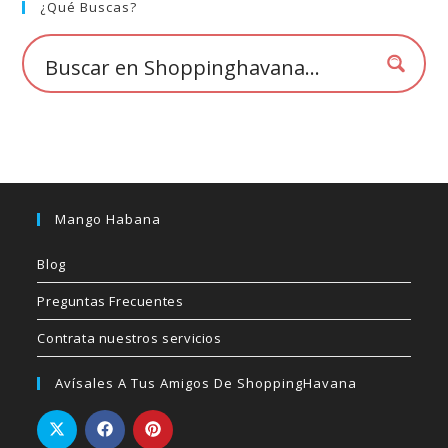
elegir
¿Qué Buscas?
en
la
página
de
producto
Mango Habana
Blog
Preguntas Frecuentes
Contrata nuestros servicios
Avísales A Tus Amigos De ShoppingHavana