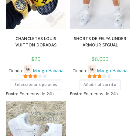
CHANCLETAS LOUIS
SHORTS DE FELPA UNDER
VUITTON DORADAS
ARMOUR SFGUAL
$
20
$
6,000
Tienda:
Mango Habana
Tienda:
Mango Habana
Este
2.71
2.71
Seleccionar opciones
Añadir al carrito
producto
tiene
de 5
de 5
Envío:
En menos de 24h
Envío:
En menos de 24h
múltiples
variantes.
Las
opciones
se
pueden
elegir
en
la
página