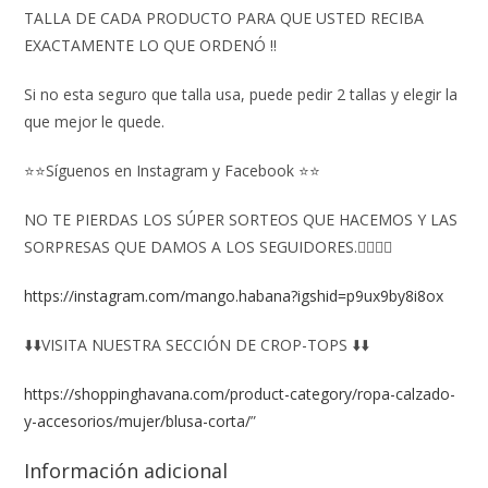
TALLA DE CADA PRODUCTO PARA QUE USTED RECIBA
EXACTAMENTE LO QUE ORDENÓ ‼️
Si no esta seguro que talla usa, puede pedir 2 tallas y elegir la
que mejor le quede.
⭐⭐Síguenos en Instagram y Facebook ⭐⭐
NO TE PIERDAS LOS SÚPER SORTEOS QUE HACEMOS Y LAS
SORPRESAS QUE DAMOS A LOS SEGUIDORES.👇🏻👇🏻
https://instagram.com/mango.habana?igshid=p9ux9by8i8ox
⬇️⬇️VISITA NUESTRA SECCIÓN DE CROP-TOPS ⬇️⬇️
https://shoppinghavana.com/product-category/ropa-calzado-
y-accesorios/mujer/blusa-corta/
”
Información adicional