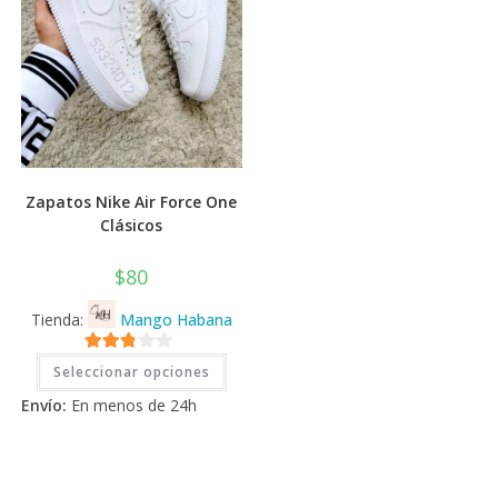
de
producto
Zapatos Nike Air Force One
Clásicos
$
80
Tienda:
Mango Habana
Este
2.71
Seleccionar opciones
producto
tiene
de 5
Envío:
En menos de 24h
múltiples
variantes.
Las
opciones
se
pueden