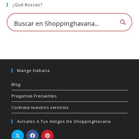
elegir
¿Qué Buscas?
en
la
página
de
producto
Mango Habana
Blog
Preguntas Frecuentes
Contrata nuestros servicios
Avísales A Tus Amigos De ShoppingHavana