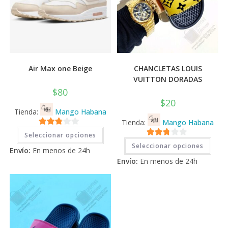
Air Max one Beige
CHANCLETAS LOUIS
VUITTON DORADAS
$
80
$
20
Tienda:
Mango Habana
Tienda:
Mango Habana
Este
2.71
Seleccionar opciones
producto
Este
2.71
tiene
de 5
Seleccionar opciones
prod
Envío:
En menos de 24h
múltiples
tiene
de 5
variantes.
Envío:
En menos de 24h
múlti
Las
varia
opciones
Las
se
opci
pueden
se
elegir
pued
en
elegi
la
en
página
la
de
pági