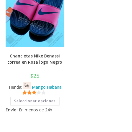
producto
de
prod
Chancletas Nike Benassi
correa en Rosa logo Negro
$
25
Tienda:
Mango Habana
Este
2.71
Seleccionar opciones
producto
tiene
de 5
Envío:
En menos de 24h
múltiples
variantes.
Las
opciones
se
pueden