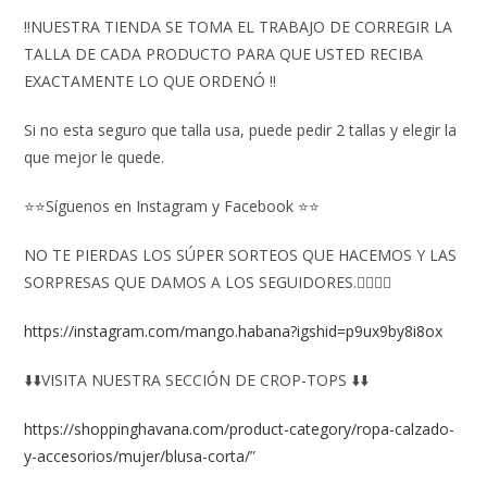
‼️NUESTRA TIENDA SE TOMA EL TRABAJO DE CORREGIR LA
TALLA DE CADA PRODUCTO PARA QUE USTED RECIBA
EXACTAMENTE LO QUE ORDENÓ ‼️
Si no esta seguro que talla usa, puede pedir 2 tallas y elegir la
que mejor le quede.
⭐⭐Síguenos en Instagram y Facebook ⭐⭐
NO TE PIERDAS LOS SÚPER SORTEOS QUE HACEMOS Y LAS
SORPRESAS QUE DAMOS A LOS SEGUIDORES.👇🏻👇🏻
https://instagram.com/mango.habana?igshid=p9ux9by8i8ox
⬇️⬇️VISITA NUESTRA SECCIÓN DE CROP-TOPS ⬇️⬇️
https://shoppinghavana.com/product-category/ropa-calzado-
y-accesorios/mujer/blusa-corta/
”