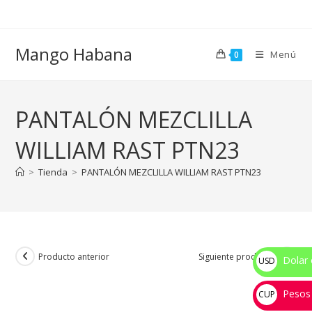
Ir
al
contenido
Mango Habana
Menú
0
PANTALÓN MEZCLILLA
WILLIAM RAST PTN23
>
Tienda
>
PANTALÓN MEZCLILLA WILLIAM RAST PTN23
Producto anterior
Siguiente producto
Dolar 
USD
$
Pesos
CUP